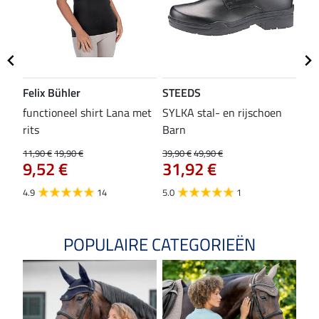
Felix Bühler
STEEDS
SH
functioneel shirt Lana met
SYLKA stal- en rijschoen
zad
rits
Barn
29,9
23
11,90 €
19,90 €
39,90 €
49,90 €
9,52 €
31,92 €
4.8
4.9
14
5.0
1
POPULAIRE CATEGORIEËN