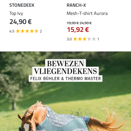
STONEDEEK
RANCH-X
ST
Top Ivy
Mesh-T-shirt Aurora
T-s
24,90 €
19,90 €
24,90 €
14,9
15,92 €
11
4.5
2
3.0
1
5.0