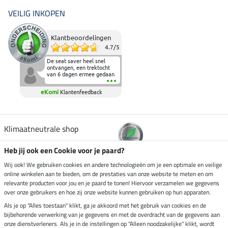
VEILIG INKOPEN
Klantbeoordelingen
4.7
/
5
De seat saver heel snel
ontvangen, een trektocht
van 6 dagen ermee gedaan
en deze heeft de beproeving
fantastisch doorstaan.
eKomi
Klantenfeedback
Heerlijk zacht om op te
zitten en de billen wat te
sparen tijdens vele uren na
elkaar in het zadel.
Aanrader.
Klimaatneutrale shop
Heb jij ook een Cookie voor je paard?
Verzending per
Wij ook! We gebruiken cookies en andere technologieën om je een optimale en veilige
online winkelen aan te bieden, om de prestaties van onze website te meten en om
relevante producten voor jou en je paard te tonen! Hiervoor verzamelen we gegevens
over onze gebruikers en hoe zij onze website kunnen gebruiken op hun apparaten.
Veilig betalen met
Als je op "Alles toestaan" klikt, ga je akkoord met het gebruik van cookies en de
bijbehorende verwerking van je gegevens en met de overdracht van de gegevens aan
onze dienstverleners. Als je in de instellingen op "Alleen noodzakelijke" klikt, wordt