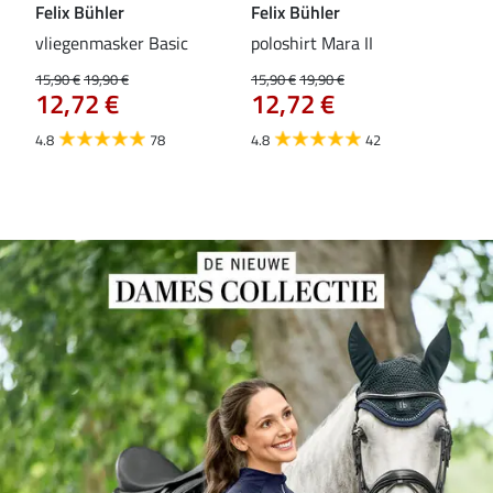
Felix Bühler
Felix Bühler
Fel
vliegenmasker Basic
poloshirt Mara II
Pul
vli
15,90 €
19,90 €
15,90 €
19,90 €
12,72 €
12,72 €
15,9
12
4.8
78
4.8
42
4.6