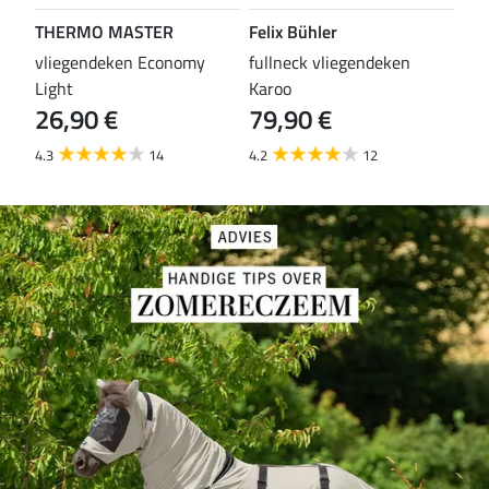
THERMO MASTER
Felix Bühler
TH
vliegendeken Economy
fullneck vliegendeken
vli
Light
Karoo
Wal
26,90 €
79,90 €
29
4.3
14
4.2
12
4.5