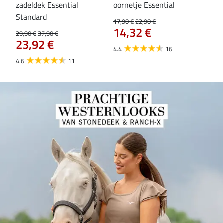
zadeldek Essential
oornetje Essential
fle
Standard
17,90 €
22,90 €
19,9
14,32 €
15
29,90 €
37,90 €
23,92 €
4.4
16
4.6
4.6
11