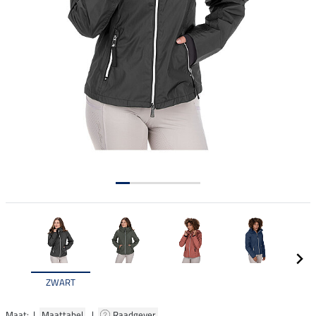
ZWART
Maat: |
Maattabel
|
Raadgever