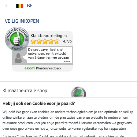
BE
VEILIG INKOPEN
Klantbeoordelingen
4.7
/
5
De seat saver heel snel
ontvangen, een trektocht
van 6 dagen ermee gedaan
en deze heeft de beproeving
fantastisch doorstaan.
eKomi
Klantenfeedback
Heerlijk zacht om op te
zitten en de billen wat te
sparen tijdens vele uren na
elkaar in het zadel.
Aanrader.
Klimaatneutrale shop
Heb jij ook een Cookie voor je paard?
Verzending per
Wij ook! We gebruiken cookies en andere technologieën om je een optimale en veilige
online winkelen aan te bieden, om de prestaties van onze website te meten en om
relevante producten voor jou en je paard te tonen! Hiervoor verzamelen we gegevens
over onze gebruikers en hoe zij onze website kunnen gebruiken op hun apparaten.
Veilig betalen met
Als je op "Alles toestaan" klikt, ga je akkoord met het gebruik van cookies en de