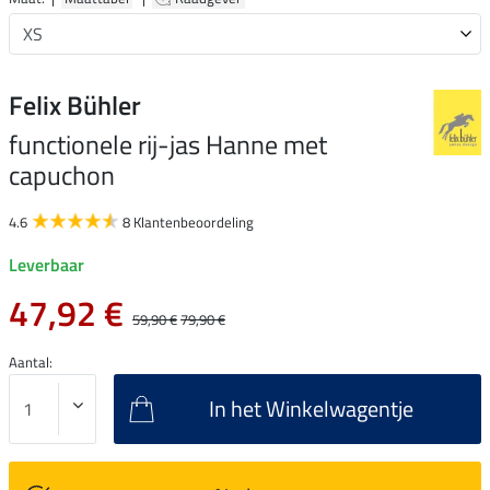
Felix Bühler
functionele rij-jas Hanne met
capuchon
4.6
8 Klantenbeoordeling
Leverbaar
47,92 €
59,90 €
79,90 €
Aantal:
In het Winkelwagentje