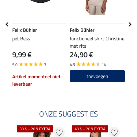
Felix Bühler
Felix Bühler
Feli
pet Bess
functioneel shirt Christine
perf
met rits
Jenn
9,99 €
24,90 €
34
5.0
3
4.5
14
4.5
toevoegen
Artikel momenteel niet
leverbaar
ONZE SUGGESTIES
30 % + 20 % EXTRA
40 % + 20 % EXTRA
20 %