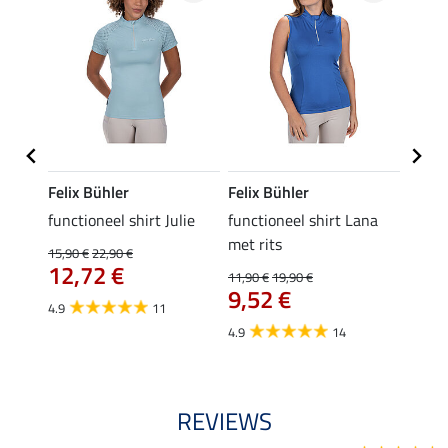
Felix Bühler
Felix Bühler
Felix
functioneel shirt Julie
functioneel shirt Lana
polosh
met rits
15,90 €
22,90 €
15,90 
12,72 €
12,
11,90 €
19,90 €
9,52 €
4.9
11
4.8
4.9
14
REVIEWS