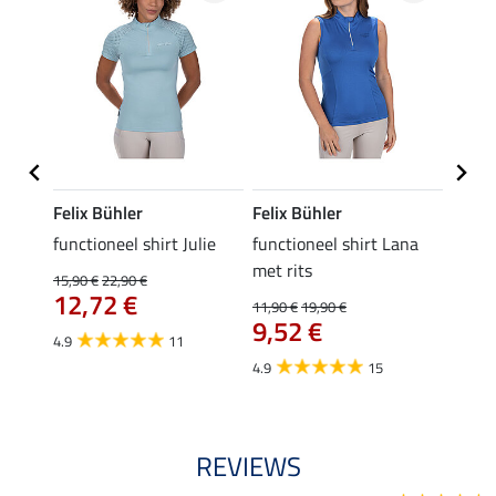
Felix Bühler
Felix Bühler
Felix
functioneel shirt Julie
functioneel shirt Lana
polosh
met rits
15,90 €
22,90 €
15,90 
12,72 €
12,
11,90 €
19,90 €
9,52 €
4.9
11
4.8
4.9
15
REVIEWS