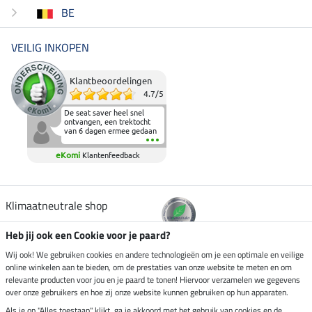
BE
VEILIG INKOPEN
Klantbeoordelingen
4.7
/
5
De seat saver heel snel
ontvangen, een trektocht
van 6 dagen ermee gedaan
en deze heeft de beproeving
fantastisch doorstaan.
eKomi
Klantenfeedback
Heerlijk zacht om op te
zitten en de billen wat te
sparen tijdens vele uren na
elkaar in het zadel.
Aanrader.
Klimaatneutrale shop
Heb jij ook een Cookie voor je paard?
Verzending per
Wij ook! We gebruiken cookies en andere technologieën om je een optimale en veilige
online winkelen aan te bieden, om de prestaties van onze website te meten en om
relevante producten voor jou en je paard te tonen! Hiervoor verzamelen we gegevens
over onze gebruikers en hoe zij onze website kunnen gebruiken op hun apparaten.
Veilig betalen met
Als je op "Alles toestaan" klikt, ga je akkoord met het gebruik van cookies en de