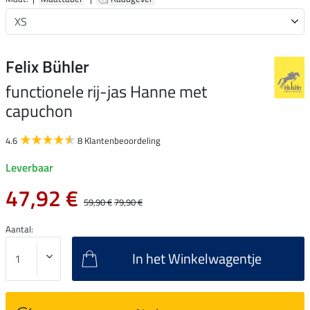
Felix Bühler
functionele rij-jas Hanne met
capuchon
4.6
8 Klantenbeoordeling
Leverbaar
47,92 €
59,90 €
79,90 €
Aantal:
In het Winkelwagentje