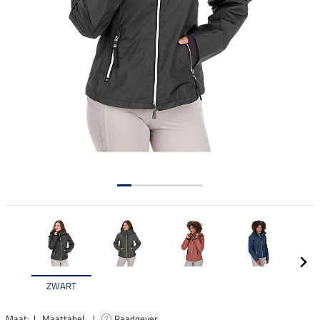
ZWART
Maat: |
Maattabel
|
Raadgever