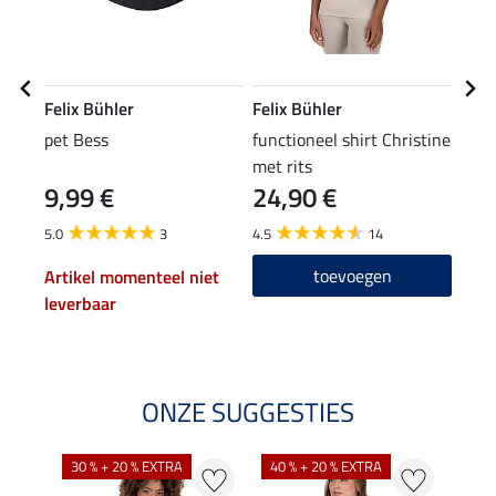
Felix Bühler
Felix Bühler
Feli
pet Bess
functioneel shirt Christine
perf
met rits
Jenn
9,99 €
24,90 €
34
5.0
3
4.5
14
4.5
toevoegen
Artikel momenteel niet
leverbaar
ONZE SUGGESTIES
30 % + 20 % EXTRA
40 % + 20 % EXTRA
20 %