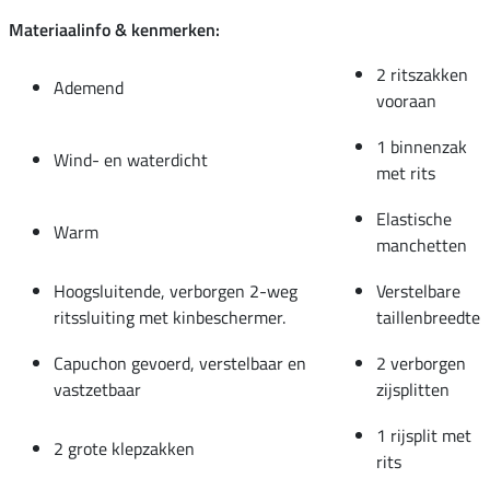
Materiaalinfo & kenmerken:
2 ritszakken
Ademend
vooraan
1 binnenzak
Wind- en waterdicht
met rits
Elastische
Warm
manchetten
Hoogsluitende, verborgen 2-weg
Verstelbare
ritssluiting met kinbeschermer.
taillenbreedte
Capuchon gevoerd, verstelbaar en
2 verborgen
vastzetbaar
zijsplitten
1 rijsplit met
2 grote klepzakken
rits