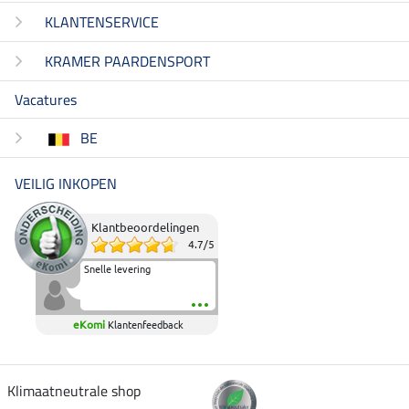
KLANTENSERVICE
KRAMER PAARDENSPORT
Vacatures
BE
VEILIG INKOPEN
Klantbeoordelingen
4.7
/
5
Snelle levering
eKomi
Klantenfeedback
Klimaatneutrale shop