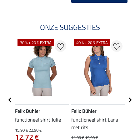
ONZE SUGGESTIES
30 % + 20 % EXTRA
40 % + 20 % EXTRA
20 %
Felix Bühler
Felix Bühler
Felix
line
functioneel shirt Julie
functioneel shirt Lana
polosh
met rits
15,90 €
22,90 €
15,90 
12,72 €
12,
11,90 €
19,90 €