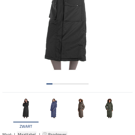
ZWART
Maat: |
Maattabel
|
Raadgever