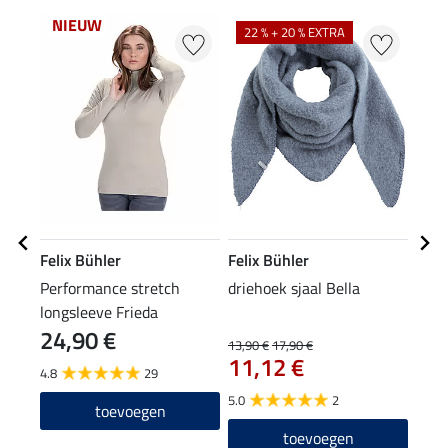
NIEUW
22 % + 20 % EXTRA
20
Felix Bühler
Felix Bühler
Feli
Performance stretch
driehoek sjaal Bella
muts
longsleeve Frieda
24,90 €
13,90 €
17,90 €
7,99 
11,12 €
6,3
4.8
29
5.0
2
3.0
toevoegen
toevoegen