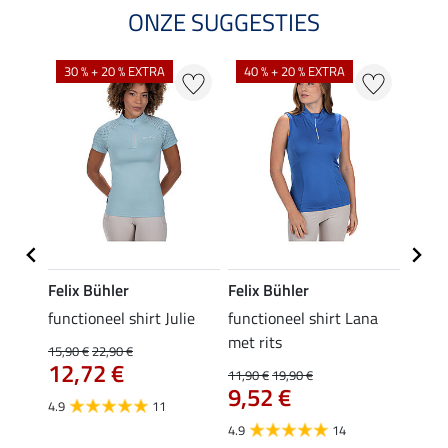
ONZE SUGGESTIES
30 % + 20 % EXTRA
40 % + 20 % EXTRA
20 %
Felix Bühler
Felix Bühler
Felix
line
functioneel shirt Julie
functioneel shirt Lana
polosh
met rits
15,90 €
22,90 €
15,90 
12,72 €
12,
11,90 €
19,90 €
9,52 €
4.9
11
4.8
4.9
14