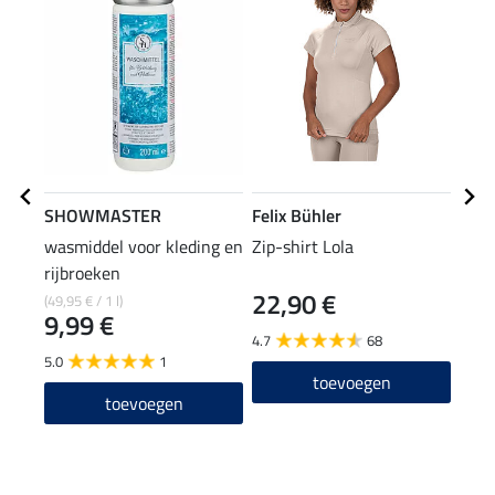
SHOWMASTER
Felix Bühler
Feli
wasmiddel voor kleding en
Zip-shirt Lola
funct
rijbroeken
met 
22,90 €
(49,95 € / 1 l)
59,90
9,99 €
47
4.7
68
5.0
1
5.0
toevoegen
toevoegen