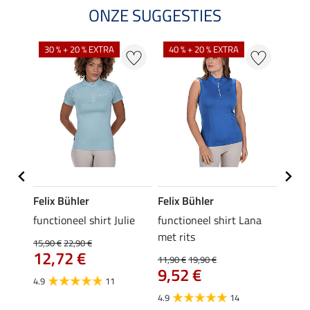
ONZE SUGGESTIES
30 % + 20 % EXTRA
40 % + 20 % EXTRA
20 %
Felix Bühler
Felix Bühler
Felix
functioneel shirt Julie
functioneel shirt Lana
polosh
met rits
15,90 €
22,90 €
15,90 
12,72 €
12,
11,90 €
19,90 €
9,52 €
4.9
11
4.8
4.9
14