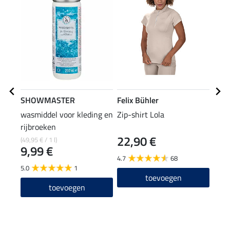
SHOWMASTER
Felix Bühler
Feli
wasmiddel voor kleding en
Zip-shirt Lola
funct
rijbroeken
met 
22,90 €
(49,95 € / 1 l)
59,90
9,99 €
47
4.7
68
5.0
1
5.0
toevoegen
toevoegen