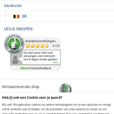
Vacatures
BE
VEILIG INKOPEN
Klantbeoordelingen
4.7
/
5
De seat saver heel snel
ontvangen, een trektocht
van 6 dagen ermee gedaan
en deze heeft de beproeving
fantastisch doorstaan.
eKomi
Klantenfeedback
Heerlijk zacht om op te
zitten en de billen wat te
sparen tijdens vele uren na
elkaar in het zadel.
Aanrader.
Klimaatneutrale shop
Heb jij ook een Cookie voor je paard?
Verzending per
Wij ook! We gebruiken cookies en andere technologieën om je een optimale en veilige
online winkelen aan te bieden, om de prestaties van onze website te meten en om
relevante producten voor jou en je paard te tonen! Hiervoor verzamelen we gegevens