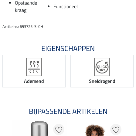
Opstaande
Functioneel
kraag
Artikelnr.: 653725-S-CH
EIGENSCHAPPEN
Ademend
Sneldrogend
BIJPASSENDE ARTIKELEN
25