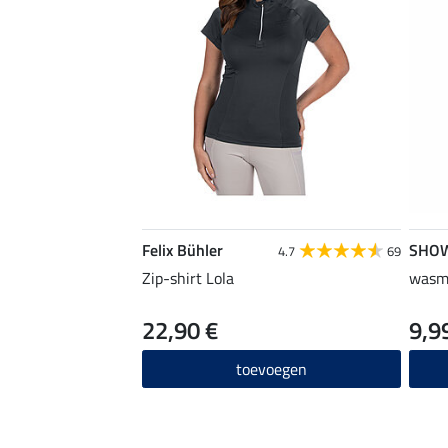
Felix Bühler
SHO
4.7
69
Zip-shirt Lola
wasmi
22,90 €
9,9
toevoegen