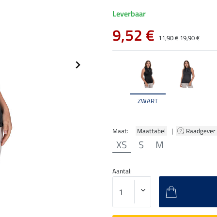
Leverbaar
9,52 €
11,90 €
19,90 €
ZWART
Maat: |
Maattabel
|
Raadgever
XS
S
M
Aantal: