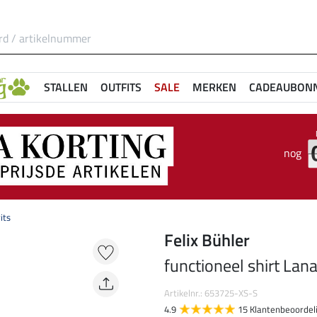
STALLEN
OUTFITS
SALE
MERKEN
CADEAUBON
nog
its
Felix Bühler
functioneel shirt Lana
Artikelnr.: 653725-XS-S
4.9
15 Klantenbeoordel