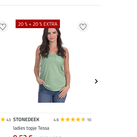
20 % + 20 % EXTRA
20 % + 20 % EXTR
STONEDEEK
Felix Bühler
43
4.6
10
5
ladies topje Tessa
poloshirt Olivia