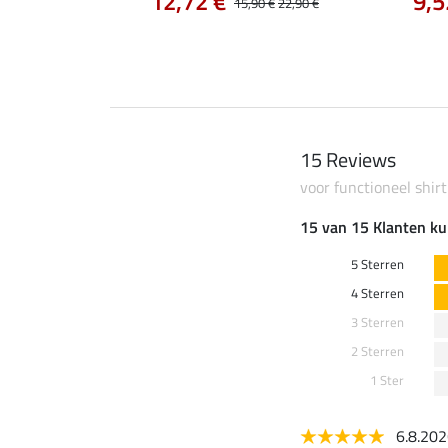
12,72 €
9,5
0 €
19,90 €
15,90 €
22,90 €
15 Reviews
voor functioneel shirt
15 van 15 Klanten ku
5 Sterren
4 Sterren
3 Sterren
2 Sterren
1 Ster
6.8.20