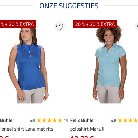
ONZE SUGGESTIES
 % + 20 % EXTRA
20 % + 20 % EXTRA
 Bühler
Felix Bühler
4.9
15
4.8
ioneel shirt Lana met rits
poloshirt Mara II