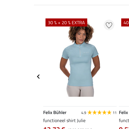
EXTRA
30 % + 20 % EXTRA
40
Felix Bühler
Felix
5.0
41
4.9
11
functioneel shirt Julie
funct