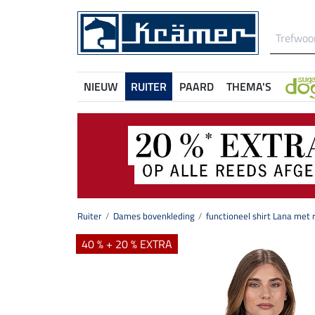
NIEUW
RUITER
PAARD
THEMA'S
Ruiter
Dames bovenkleding
functioneel shirt Lana met r
40 % + 20 % EXTRA