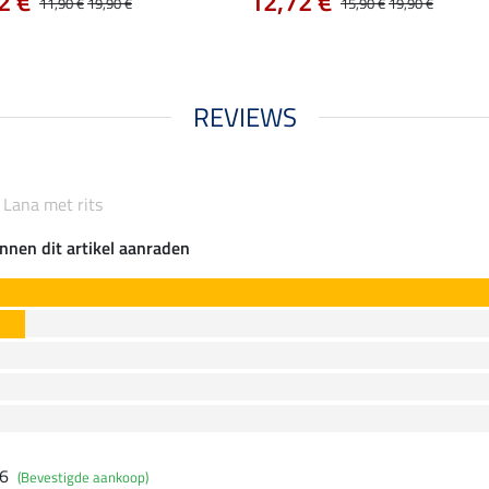
2 €
12,72 €
11,90 €
19,90 €
15,90 €
19,90 €
REVIEWS
 Lana met rits
nnen dit artikel aanraden
26
(Bevestigde aankoop)