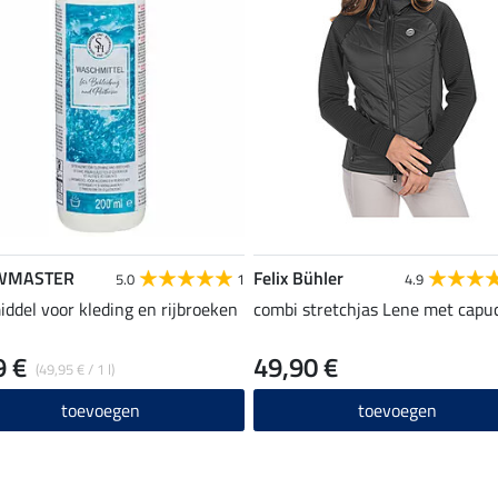
WMASTER
Felix Bühler
5.0
1
4.9
ddel voor kleding en rijbroeken
combi stretchjas Lene met capu
9 €
49,90 €
(49,95 € / 1 l)
toevoegen
toevoegen