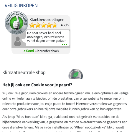
VEILIG INKOPEN
Klantbeoordelingen
4.7
/
5
De seat saver heel snel
ontvangen, een trektocht
van 6 dagen ermee gedaan
en deze heeft de beproeving
fantastisch doorstaan.
eKomi
Klantenfeedback
Heerlijk zacht om op te
zitten en de billen wat te
sparen tijdens vele uren na
elkaar in het zadel.
Aanrader.
Klimaatneutrale shop
Heb jij ook een Cookie voor je paard?
Verzending per
Wij ook! We gebruiken cookies en andere technologieën om je een optimale en veilige
online winkelen aan te bieden, om de prestaties van onze website te meten en om
relevante producten voor jou en je paard te tonen! Hiervoor verzamelen we gegevens
over onze gebruikers en hoe zij onze website kunnen gebruiken op hun apparaten.
Veilig betalen met
Als je op "Alles toestaan" klikt, ga je akkoord met het gebruik van cookies en de
bijbehorende verwerking van je gegevens en met de overdracht van de gegevens aan
onze dienstverleners. Als je in de instellingen op "Alleen noodzakelijke" klikt, wordt