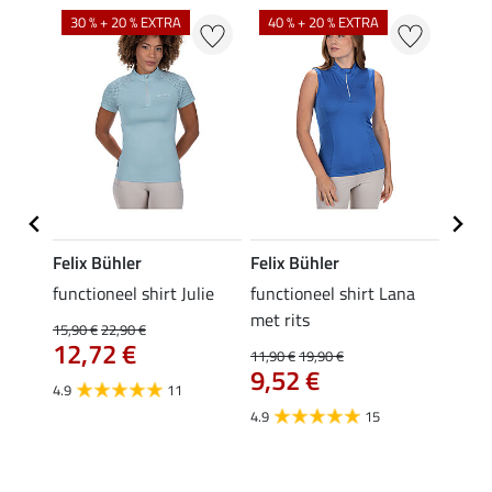
30 % + 20 % EXTRA
40 % + 20 % EXTRA
20 %
Felix Bühler
Felix Bühler
Felix
functioneel shirt Julie
functioneel shirt Lana
polosh
met rits
15,90 €
22,90 €
15,90 
12,72 €
12,
11,90 €
19,90 €
9,52 €
4.9
11
4.8
4.9
15