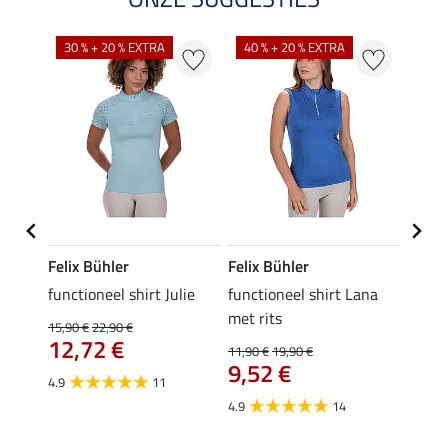
30 % + 20 % EXTRA
40 % + 20 % EXTRA
20 %
Felix Bühler
Felix Bühler
Felix
functioneel shirt Julie
functioneel shirt Lana
polosh
met rits
15,90 €
22,90 €
15,90 
12,72 €
12,
11,90 €
19,90 €
9,52 €
4.9
11
4.8
4.9
14