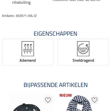
ritssluiting
Artikelnr.: 653571-XXL-IZ
EIGENSCHAPPEN
Ademend
Sneldrogend
BIJPASSENDE ARTIKELEN
NIEUW
21