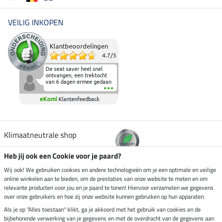
VEILIG INKOPEN
Klantbeoordelingen
4.7
/
5
De seat saver heel snel
ontvangen, een trektocht
van 6 dagen ermee gedaan
en deze heeft de beproeving
fantastisch doorstaan.
eKomi
Klantenfeedback
Heerlijk zacht om op te
zitten en de billen wat te
sparen tijdens vele uren na
elkaar in het zadel.
Aanrader.
Klimaatneutrale shop
Heb jij ook een Cookie voor je paard?
Verzending per
Wij ook! We gebruiken cookies en andere technologieën om je een optimale en veilige
online winkelen aan te bieden, om de prestaties van onze website te meten en om
relevante producten voor jou en je paard te tonen! Hiervoor verzamelen we gegevens
over onze gebruikers en hoe zij onze website kunnen gebruiken op hun apparaten.
Veilig betalen met
Als je op "Alles toestaan" klikt, ga je akkoord met het gebruik van cookies en de
bijbehorende verwerking van je gegevens en met de overdracht van de gegevens aan