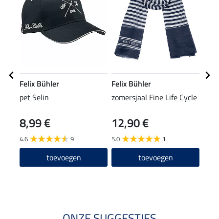
Felix Bühler
Felix Bühler
Feli
pet Selin
zomersjaal Fine Life Cycle
crop
bod
8,99 €
12,90 €
29,90
23
4.6
9
5.0
1
5.0
toevoegen
toevoegen
ONZE SUGGESTIES