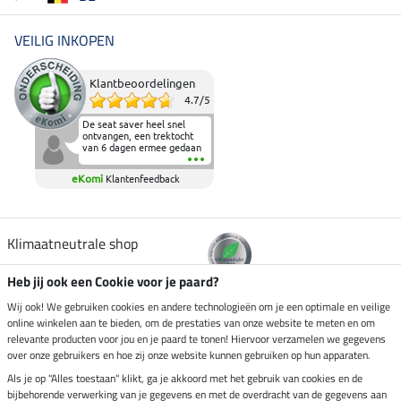
VEILIG INKOPEN
Klantbeoordelingen
4.7
/
5
De seat saver heel snel
ontvangen, een trektocht
van 6 dagen ermee gedaan
en deze heeft de beproeving
fantastisch doorstaan.
eKomi
Klantenfeedback
Heerlijk zacht om op te
zitten en de billen wat te
sparen tijdens vele uren na
elkaar in het zadel.
Aanrader.
Klimaatneutrale shop
Heb jij ook een Cookie voor je paard?
Verzending per
Wij ook! We gebruiken cookies en andere technologieën om je een optimale en veilige
online winkelen aan te bieden, om de prestaties van onze website te meten en om
relevante producten voor jou en je paard te tonen! Hiervoor verzamelen we gegevens
over onze gebruikers en hoe zij onze website kunnen gebruiken op hun apparaten.
Veilig betalen met
Als je op "Alles toestaan" klikt, ga je akkoord met het gebruik van cookies en de
bijbehorende verwerking van je gegevens en met de overdracht van de gegevens aan