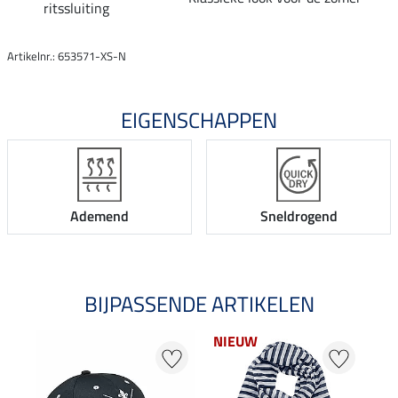
ritssluiting
Artikelnr.: 653571-XS-N
EIGENSCHAPPEN
Ademend
Sneldrogend
BIJPASSENDE ARTIKELEN
NIEUW
21