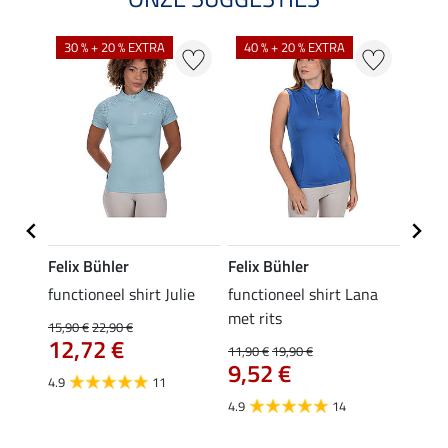
30 % + 20 % EXTRA
40 % + 20 % EXTRA
20 %
Felix Bühler
Felix Bühler
Felix
functioneel shirt Julie
functioneel shirt Lana
polosh
met rits
15,90 €
22,90 €
15,90 
12,72 €
12,
11,90 €
19,90 €
9,52 €
4.9
11
4.8
4.9
14