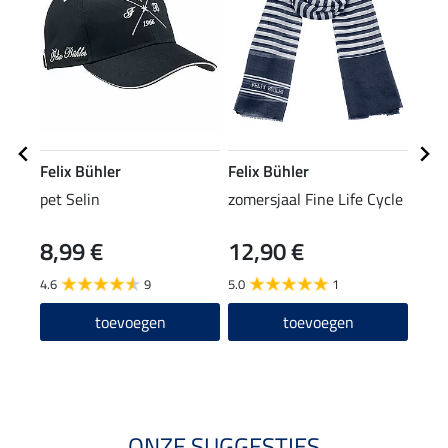
Felix Bühler
Felix Bühler
Feli
pet Selin
zomersjaal Fine Life Cycle
crop
bod
8,99 €
12,90 €
29,90
23
4.6
9
5.0
1
5.0
toevoegen
toevoegen
ONZE SUGGESTIES