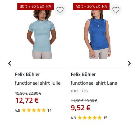
30 % + 20 % EXTRA
40 % + 20 % EXTRA
20 %
Felix Bühler
Felix Bühler
Felix
functioneel shirt Julie
functioneel shirt Lana
polosh
met rits
15,90 €
22,90 €
15,90 
12,72 €
12,
11,90 €
19,90 €
9,52 €
4.9
11
4.8
4.9
15