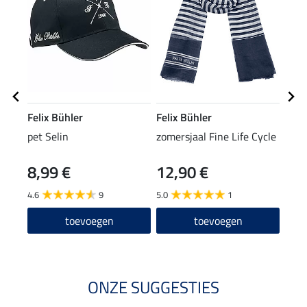
Felix Bühler
Felix Bühler
STE
pet Selin
zomersjaal Fine Life Cycle
knie
8,99 €
12,90 €
6,9
4.6
9
5.0
1
4.7
toevoegen
toevoegen
ONZE SUGGESTIES