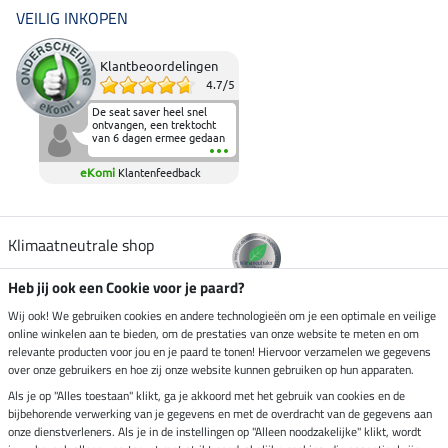
VEILIG INKOPEN
Klantbeoordelingen
4.7
/
5
De seat saver heel snel
ontvangen, een trektocht
van 6 dagen ermee gedaan
en deze heeft de beproeving
fantastisch doorstaan.
eKomi
Klantenfeedback
Heerlijk zacht om op te
zitten en de billen wat te
sparen tijdens vele uren na
elkaar in het zadel.
Aanrader.
Klimaatneutrale shop
Heb jij ook een Cookie voor je paard?
Verzending per
Wij ook! We gebruiken cookies en andere technologieën om je een optimale en veilige
online winkelen aan te bieden, om de prestaties van onze website te meten en om
relevante producten voor jou en je paard te tonen! Hiervoor verzamelen we gegevens
over onze gebruikers en hoe zij onze website kunnen gebruiken op hun apparaten.
Veilig betalen met
Als je op "Alles toestaan" klikt, ga je akkoord met het gebruik van cookies en de
bijbehorende verwerking van je gegevens en met de overdracht van de gegevens aan
onze dienstverleners. Als je in de instellingen op "Alleen noodzakelijke" klikt, wordt