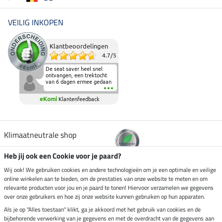
VEILIG INKOPEN
Klantbeoordelingen
4.7
/
5
De seat saver heel snel
ontvangen, een trektocht
van 6 dagen ermee gedaan
en deze heeft de beproeving
fantastisch doorstaan.
eKomi
Klantenfeedback
Heerlijk zacht om op te
zitten en de billen wat te
sparen tijdens vele uren na
elkaar in het zadel.
Aanrader.
Klimaatneutrale shop
Heb jij ook een Cookie voor je paard?
Verzending per
Wij ook! We gebruiken cookies en andere technologieën om je een optimale en veilige
online winkelen aan te bieden, om de prestaties van onze website te meten en om
relevante producten voor jou en je paard te tonen! Hiervoor verzamelen we gegevens
over onze gebruikers en hoe zij onze website kunnen gebruiken op hun apparaten.
Veilig betalen met
Als je op "Alles toestaan" klikt, ga je akkoord met het gebruik van cookies en de
bijbehorende verwerking van je gegevens en met de overdracht van de gegevens aan