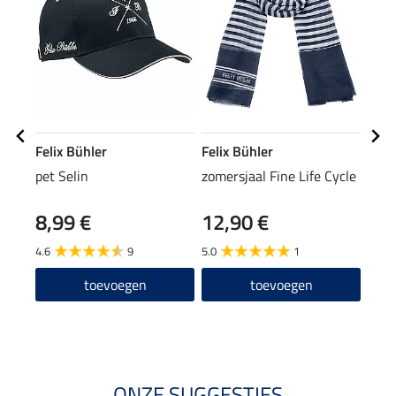
Felix Bühler
Felix Bühler
Feli
pet Selin
zomersjaal Fine Life Cycle
crop
bod
8,99 €
12,90 €
29,90
23
4.6
9
5.0
1
5.0
toevoegen
toevoegen
ONZE SUGGESTIES