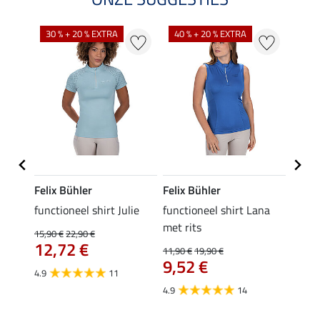
30 % + 20 % EXTRA
40 % + 20 % EXTRA
20 %
Felix Bühler
Felix Bühler
Felix
functioneel shirt Julie
functioneel shirt Lana
polosh
met rits
15,90 €
22,90 €
15,90 
12,72 €
12,
11,90 €
19,90 €
9,52 €
4.9
11
4.8
4.9
14