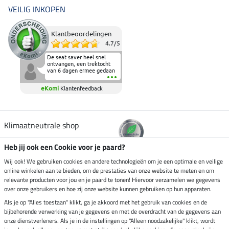
VEILIG INKOPEN
Klantbeoordelingen
4.7
/
5
De seat saver heel snel
ontvangen, een trektocht
van 6 dagen ermee gedaan
en deze heeft de beproeving
fantastisch doorstaan.
eKomi
Klantenfeedback
Heerlijk zacht om op te
zitten en de billen wat te
sparen tijdens vele uren na
elkaar in het zadel.
Aanrader.
Klimaatneutrale shop
Heb jij ook een Cookie voor je paard?
Verzending per
Wij ook! We gebruiken cookies en andere technologieën om je een optimale en veilige
online winkelen aan te bieden, om de prestaties van onze website te meten en om
relevante producten voor jou en je paard te tonen! Hiervoor verzamelen we gegevens
over onze gebruikers en hoe zij onze website kunnen gebruiken op hun apparaten.
Veilig betalen met
Als je op "Alles toestaan" klikt, ga je akkoord met het gebruik van cookies en de
bijbehorende verwerking van je gegevens en met de overdracht van de gegevens aan
onze dienstverleners. Als je in de instellingen op "Alleen noodzakelijke" klikt, wordt