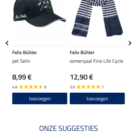
Felix Bühler
Felix Bühler
STE
pet Selin
zomersjaal Fine Life Cycle
knie
8,99 €
12,90 €
6,9
4.6
9
5.0
1
4.7
toevoegen
toevoegen
ONZE SUGGESTIES