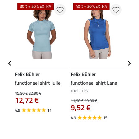
30 % + 20 % EXTRA
40 % + 20 % EXTRA
20 %
Felix Bühler
Felix Bühler
Felix
functioneel shirt Julie
functioneel shirt Lana
polosh
met rits
15,90 €
22,90 €
15,90 
12,72 €
12,
11,90 €
19,90 €
9,52 €
4.9
11
4.8
4.9
15