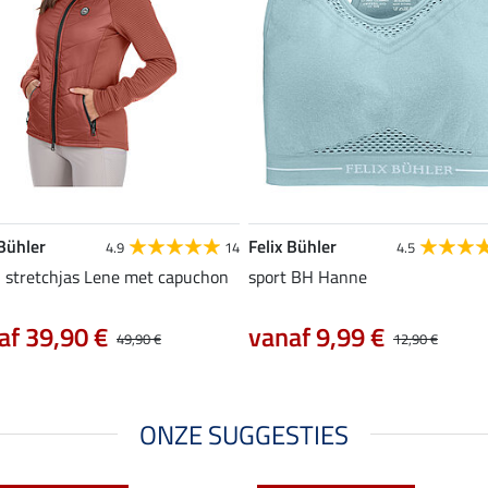
 Bühler
Felix Bühler
4.9
14
4.5
 stretchjas Lene met capuchon
sport BH Hanne
af 39,90 €
vanaf 9,99 €
49,90 €
12,90 €
ONZE SUGGESTIES