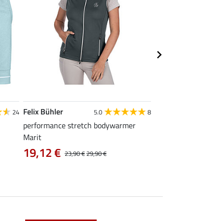
Felix Bühler
Felix Bühler
24
5.0
8
performance stretch bodywarmer
functionele pet Lili
Marit
19,12 €
vanaf 9,99 €
23,90 €
29,90 €