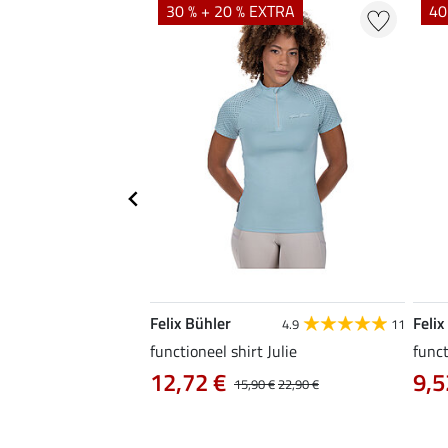
EXTRA
30 % + 20 % EXTRA
40
Felix Bühler
Felix
4.6
10
4.9
11
a
functioneel shirt Julie
funct
12,72 €
9,5
14,90 €
15,90 €
22,90 €