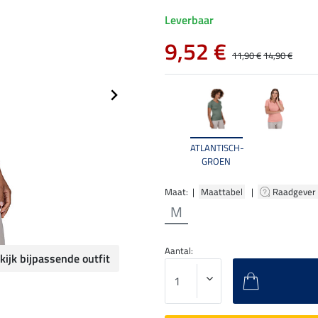
Leverbaar
9,52 €
11,90 €
14,90 €
ATLANTISCH-
GROEN
Maat: |
Maattabel
|
Raadgever
M
Aantal:
kijk bijpassende outfit