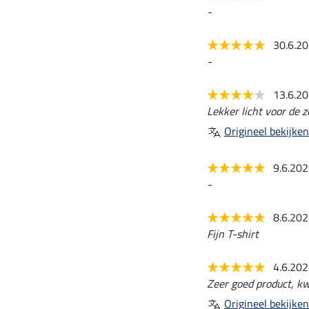
-
30.6.2
-
13.6.2
Lekker licht voor de z
Origineel bekijken
9.6.20
-
8.6.20
Fijn T-shirt
4.6.20
Zeer goed product, kw
Origineel bekijken