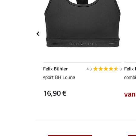
Felix Bühler
Felix
4.3
3
sport BH Louna
combi
16,90 €
van