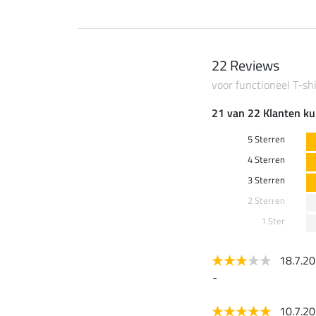
22 Reviews
voor functioneel T-sh
21 van 22 Klanten ku
5 Sterren
4 Sterren
3 Sterren
2 Sterren
1 Ster
18.7.2
-
10.7.2