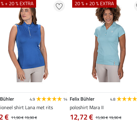
 % + 20 % EXTRA
20 % + 20 % EXTRA
 Bühler
Felix Bühler
4.9
14
4.8
ioneel shirt Lana met rits
poloshirt Mara II
2 €
12,72 €
11,90 €
19,90 €
15,90 €
19,90 €