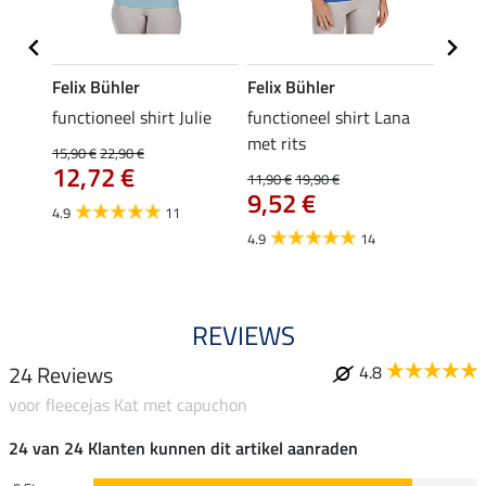
Felix Bühler
Felix Bühler
Felix
functioneel shirt Julie
functioneel shirt Lana
polosh
met rits
15,90 €
22,90 €
15,90 
12,72 €
12,
11,90 €
19,90 €
9,52 €
4.9
11
4.8
4.9
14
REVIEWS
24 Reviews
4.8
voor fleecejas Kat met capuchon
24 van 24 Klanten kunnen dit artikel aanraden