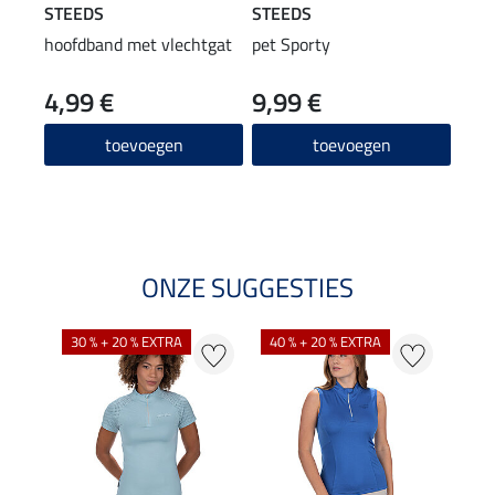
STEEDS
STEEDS
STE
hoofdband met vlechtgat
pet Sporty
polo
4,99 €
9,99 €
16
4.8
toevoegen
toevoegen
ONZE SUGGESTIES
30 % + 20 % EXTRA
40 % + 20 % EXTRA
20 %