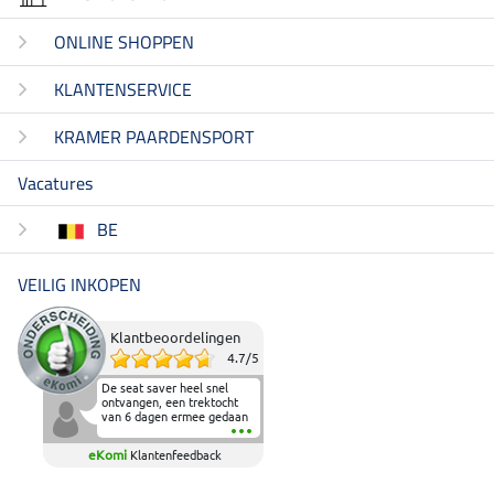
ONLINE SHOPPEN
KLANTENSERVICE
KRAMER PAARDENSPORT
Vacatures
BE
VEILIG INKOPEN
Klantbeoordelingen
4.7
/
5
De seat saver heel snel
ontvangen, een trektocht
van 6 dagen ermee gedaan
en deze heeft de beproeving
fantastisch doorstaan.
eKomi
Klantenfeedback
Heerlijk zacht om op te
zitten en de billen wat te
sparen tijdens vele uren na