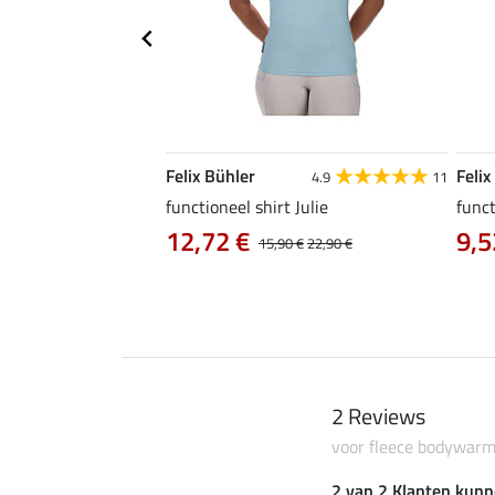
Felix Bühler
Felix
4.6
10
4.9
11
a
functioneel shirt Julie
funct
12,72 €
9,5
14,90 €
15,90 €
22,90 €
2 Reviews
voor fleece bodywarm
2 van 2 Klanten kunn