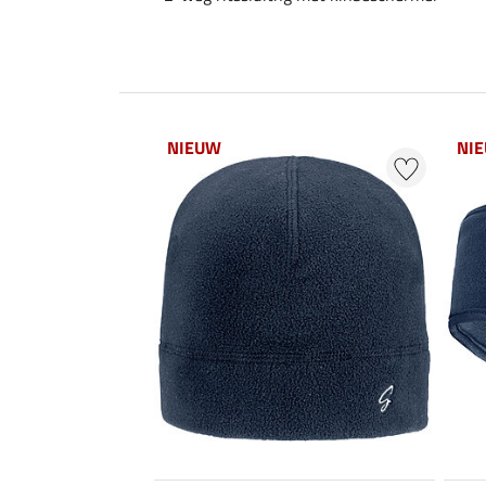
NIEUW
NI