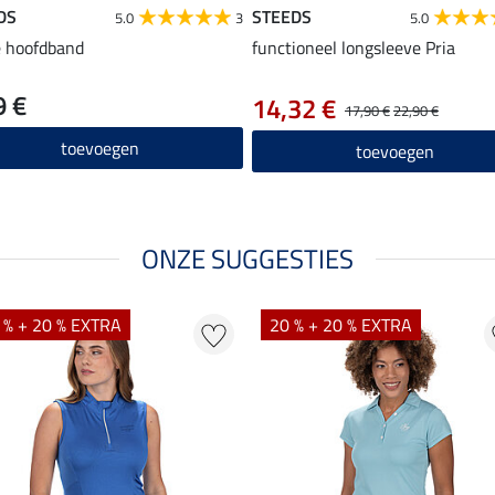
DS
STEEDS
5.0
3
5.0
e hoofdband
functioneel longsleeve Pria
9 €
14,32 €
17,90 €
22,90 €
toevoegen
toevoegen
ONZE SUGGESTIES
 % + 20 % EXTRA
20 % + 20 % EXTRA