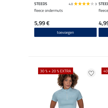
STEEDS
STEE
4.0
3
fleece ondermuts
fleec
5,99 €
4,9
toevoegen
EXTRA
30 % + 20 % EXTRA
40