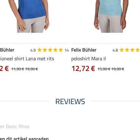
 Bühler
Felix Bühler
4.9
14
4.8
ioneel shirt Lana met rits
poloshirt Mara II
2 €
12,72 €
11,90 €
19,90 €
15,90 €
19,90 €
REVIEWS
er Basic Rhea
en dit artikel aanraden