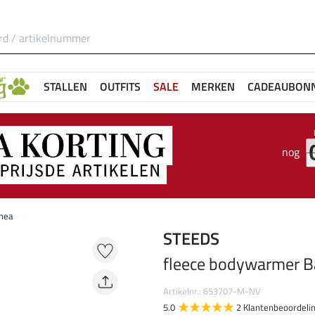
STALLEN
OUTFITS
SALE
MERKEN
CADEAUBON
nog
Rhea
STEEDS
fleece bodywarmer B
Artikelnr.: 653707-M-NV
5.0
2 Klantenbeoordeli