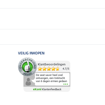
VEILIG INKOPEN
Klantbeoordelingen
4.7
/
5
De seat saver heel snel
ontvangen, een trektocht
van 6 dagen ermee gedaan
en deze heeft de beproeving
fantastisch doorstaan.
eKomi
Klantenfeedback
Heerlijk zacht om op te
zitten en de billen wat te
sparen tijdens vele uren na
elkaar in het zadel.
Aanrader.