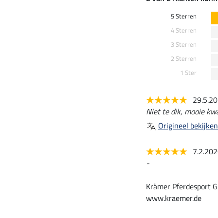
5 Sterren
4 Sterren
3 Sterren
2 Sterren
1 Ster
29.5.2
Niet te dik, mooie kwa
Origineel bekijken
7.2.20
-
Krämer Pferdesport G
www.kraemer.de