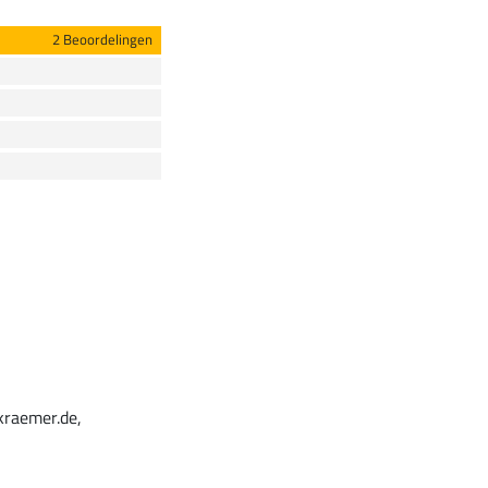
2 Beoordelingen
kraemer.de,