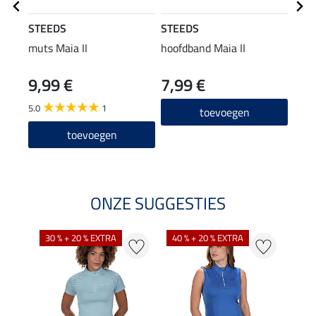
STEEDS
STEEDS
STE
muts Maia II
hoofdband Maia II
Perf
long
9,99 €
7,99 €
22
5.0
1
4.8
toevoegen
toevoegen
ONZE SUGGESTIES
30 % + 20 % EXTRA
40 % + 20 % EXTRA
20 %