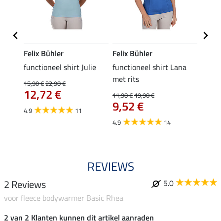
Felix Bühler
Felix Bühler
Felix
functioneel shirt Julie
functioneel shirt Lana
polosh
met rits
15,90 €
22,90 €
15,90 
12,72 €
12,
11,90 €
19,90 €
9,52 €
4.9
11
4.8
4.9
14
REVIEWS
2 Reviews
5.0
voor fleece bodywarmer Basic Rhea
2 van 2 Klanten kunnen dit artikel aanraden