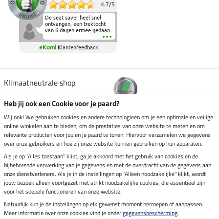
4.7
/
5
De seat saver heel snel
ontvangen, een trektocht
van 6 dagen ermee gedaan
en deze heeft de beproeving
fantastisch doorstaan.
eKomi
Klantenfeedback
Heerlijk zacht om op te
zitten en de billen wat te
sparen tijdens vele uren na
elkaar in het zadel.
Aanrader.
Klimaatneutrale shop
Heb jij ook een Cookie voor je paard?
Verzending per
Wij ook! We gebruiken cookies en andere technologieën om je een optimale en veilige
online winkelen aan te bieden, om de prestaties van onze website te meten en om
relevante producten voor jou en je paard te tonen! Hiervoor verzamelen we gegevens
over onze gebruikers en hoe zij onze website kunnen gebruiken op hun apparaten.
Veilig betalen met
Als je op "Alles toestaan" klikt, ga je akkoord met het gebruik van cookies en de
bijbehorende verwerking van je gegevens en met de overdracht van de gegevens aan
onze dienstverleners. Als je in de instellingen op "Alleen noodzakelijke" klikt, wordt
jouw bezoek alleen voortgezet met strikt noodzakelijke cookies, die essentieel zijn
voor het soepele functioneren van onze website.
Impressum
Natuurlijk kun je de instellingen op elk gewenst moment herroepen of aanpassen.
Meer informatie over onze cookies vind je onder
gegevensbescherming
.