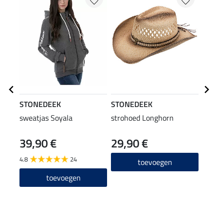
STONEDEEK
STONEDEEK
STO
sweatjas Soyala
strohoed Longhorn
hoof
39,90 €
29,90 €
7,9
4.8
24
4.9
toevoegen
toevoegen