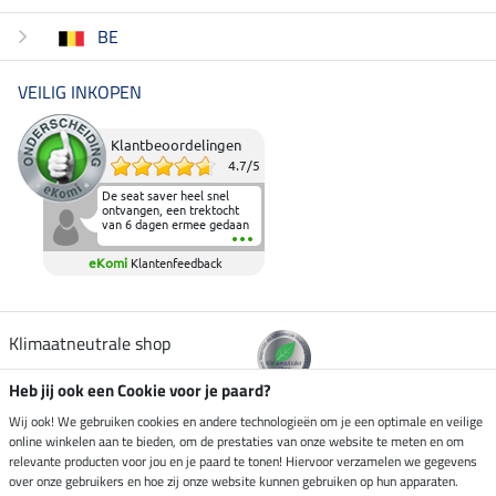
BE
VEILIG INKOPEN
Klantbeoordelingen
4.7
/
5
De seat saver heel snel
ontvangen, een trektocht
van 6 dagen ermee gedaan
en deze heeft de beproeving
fantastisch doorstaan.
eKomi
Klantenfeedback
Heerlijk zacht om op te
zitten en de billen wat te
sparen tijdens vele uren na
elkaar in het zadel.
Aanrader.
Klimaatneutrale shop
Heb jij ook een Cookie voor je paard?
Verzending per
Wij ook! We gebruiken cookies en andere technologieën om je een optimale en veilige
online winkelen aan te bieden, om de prestaties van onze website te meten en om
relevante producten voor jou en je paard te tonen! Hiervoor verzamelen we gegevens
over onze gebruikers en hoe zij onze website kunnen gebruiken op hun apparaten.