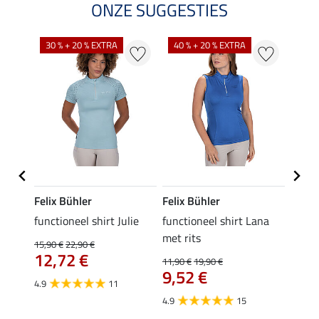
ONZE SUGGESTIES
30 % + 20 % EXTRA
40 % + 20 % EXTRA
20 %
Felix Bühler
Felix Bühler
Felix
functioneel shirt Julie
functioneel shirt Lana
polosh
met rits
15,90 €
22,90 €
15,90 
12,72 €
12,
11,90 €
19,90 €
9,52 €
4.9
11
4.8
4.9
15