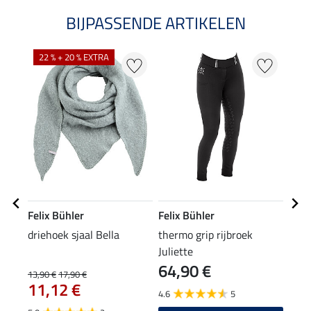
BIJPASSENDE ARTIKELEN
22 % + 20 % EXTRA
20
Felix Bühler
Felix Bühler
Feli
driehoek sjaal Bella
thermo grip rijbroek
muts
Juliette
64,90 €
13,90 €
17,90 €
7,99 
11,12 €
6,3
4.6
5