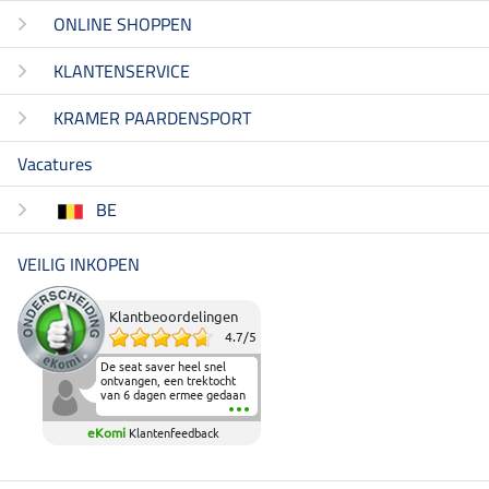
ONLINE SHOPPEN
KLANTENSERVICE
KRAMER PAARDENSPORT
Vacatures
BE
VEILIG INKOPEN
Klantbeoordelingen
4.7
/
5
De seat saver heel snel
ontvangen, een trektocht
van 6 dagen ermee gedaan
en deze heeft de beproeving
fantastisch doorstaan.
eKomi
Klantenfeedback
Heerlijk zacht om op te
zitten en de billen wat te
sparen tijdens vele uren na
elkaar in het zadel.