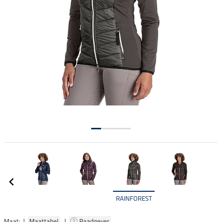
RAINFOREST
Maat: |
Maattabel
|
Raadgever