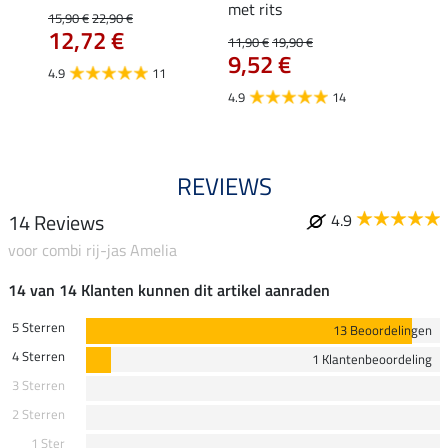
met rits
15,90 €
22,90 €
15,90 
12,72 €
12,
11,90 €
19,90 €
9,52 €
4.9
11
4.8
4.9
14
REVIEWS
14 Reviews
4.9
voor combi rij-jas Amelia
14 van 14 Klanten kunnen dit artikel aanraden
5 Sterren
13 Beoordelingen
4 Sterren
1 Klantenbeoordeling
3 Sterren
2 Sterren
1 Ster