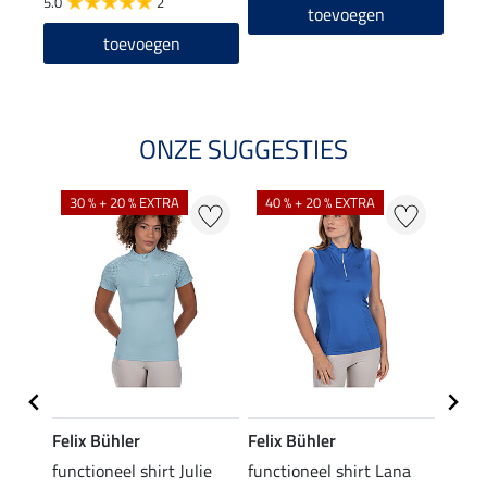
5.0
2
4.8
toevoegen
toevoegen
ONZE SUGGESTIES
30 % + 20 % EXTRA
40 % + 20 % EXTRA
20 %
Felix Bühler
Felix Bühler
Felix
functioneel shirt Julie
functioneel shirt Lana
polosh