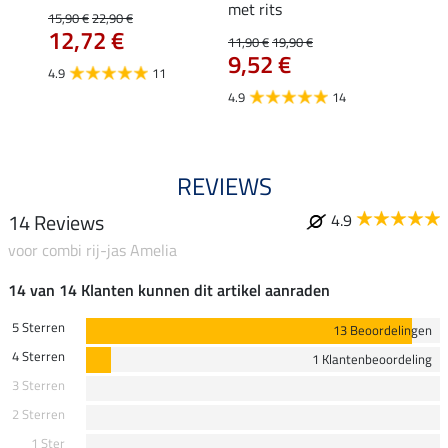
met rits
15,90 €
22,90 €
15,90 
12,72 €
12,
11,90 €
19,90 €
9,52 €
4.9
11
4.8
4.9
14
REVIEWS
14 Reviews
4.9
voor combi rij-jas Amelia
14 van 14 Klanten kunnen dit artikel aanraden
5 Sterren
13 Beoordelingen
4 Sterren
1 Klantenbeoordeling
3 Sterren
2 Sterren
1 Ster