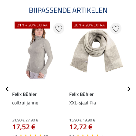
BIJPASSENDE ARTIKELEN
NI
21 % + 20 % EXTRA
20 % + 20 % EXTRA
Felix Bühler
Felix Bühler
Feli
coltrui janne
XXL-sjaal Pia
mut
9,9
21,90 €
27,90 €
15,90 €
19,90 €
17,52 €
12,72 €
4.2