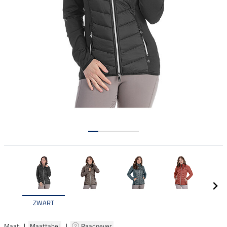
ZWART
Maat: |
Maattabel
|
Raadgever