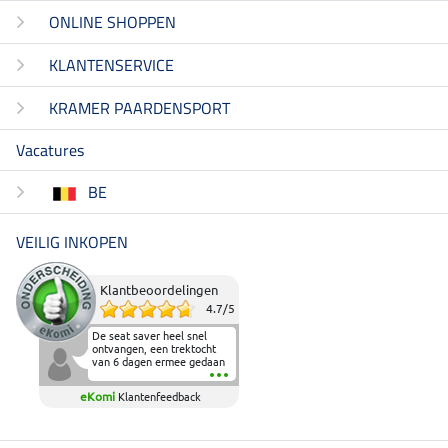
ONLINE SHOPPEN
KLANTENSERVICE
KRAMER PAARDENSPORT
Vacatures
BE
VEILIG INKOPEN
Klantbeoordelingen
4.7
/
5
De seat saver heel snel
ontvangen, een trektocht
van 6 dagen ermee gedaan
en deze heeft de beproeving
fantastisch doorstaan.
eKomi
Klantenfeedback
Heerlijk zacht om op te
zitten en de billen wat te
sparen tijdens vele uren na
elkaar in het zadel.