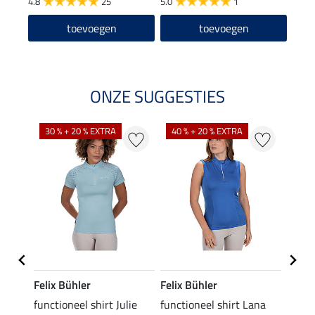
4.8
25
5.0
1
toevoegen
toevoegen
ONZE SUGGESTIES
30 % + 20 % EXTRA
40 % + 20 % EXTRA
20 %
Felix Bühler
Felix Bühler
Felix
functioneel shirt Julie
functioneel shirt Lana
polosh