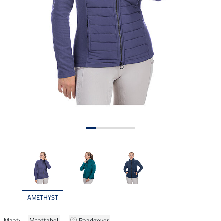
AMETHYST
Maat: |
Maattabel
|
Raadgever