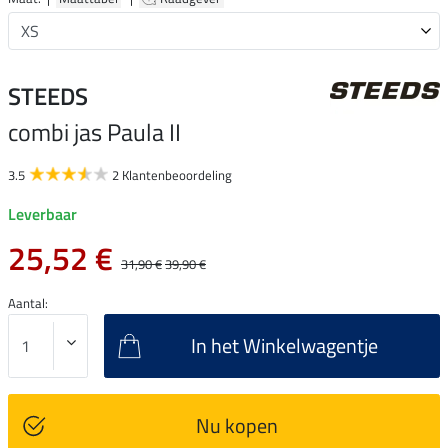
STEEDS
combi jas Paula II
3.5
2 Klantenbeoordeling
Leverbaar
25,52 €
31,90 €
39,90 €
Aantal:
In het Winkelwagentje
Nu kopen