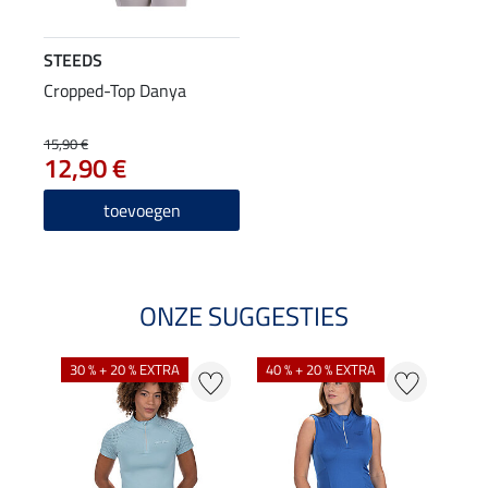
STEEDS
Cropped-Top Danya
15,90 €
12,90 €
toevoegen
ONZE SUGGESTIES
30 % + 20 % EXTRA
40 % + 20 % EXTRA
20 %