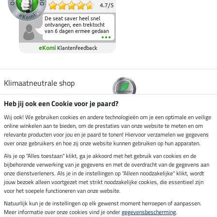
4.7
/
5
De seat saver heel snel
ontvangen, een trektocht
van 6 dagen ermee gedaan
en deze heeft de beproeving
fantastisch doorstaan.
eKomi
Klantenfeedback
Heerlijk zacht om op te
zitten en de billen wat te
sparen tijdens vele uren na
elkaar in het zadel.
Aanrader.
Klimaatneutrale shop
Heb jij ook een Cookie voor je paard?
Verzending per
Wij ook! We gebruiken cookies en andere technologieën om je een optimale en veilige
online winkelen aan te bieden, om de prestaties van onze website te meten en om
relevante producten voor jou en je paard te tonen! Hiervoor verzamelen we gegevens
over onze gebruikers en hoe zij onze website kunnen gebruiken op hun apparaten.
Veilig betalen met
Als je op "Alles toestaan" klikt, ga je akkoord met het gebruik van cookies en de
bijbehorende verwerking van je gegevens en met de overdracht van de gegevens aan
onze dienstverleners. Als je in de instellingen op "Alleen noodzakelijke" klikt, wordt
jouw bezoek alleen voortgezet met strikt noodzakelijke cookies, die essentieel zijn
voor het soepele functioneren van onze website.
Impressum
Natuurlijk kun je de instellingen op elk gewenst moment herroepen of aanpassen.
Meer informatie over onze cookies vind je onder
gegevensbescherming
.