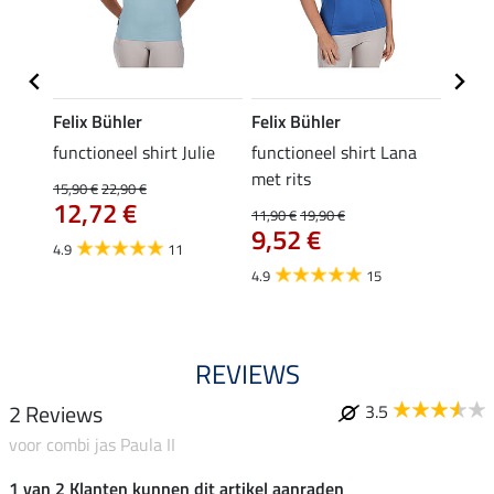
Felix Bühler
Felix Bühler
Felix
functioneel shirt Julie
functioneel shirt Lana
polosh
met rits
15,90 €
22,90 €
15,90 
12,72 €
12,
11,90 €
19,90 €
9,52 €
4.9
11
4.8
4.9
15
REVIEWS
2 Reviews
3.5
voor combi jas Paula II
1 van 2 Klanten kunnen dit artikel aanraden