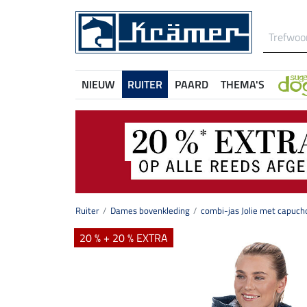
NIEUW
RUITER
PAARD
THEMA'S
Ruiter
Dames bovenkleding
combi-jas Jolie met capuch
20 % + 20 % EXTRA