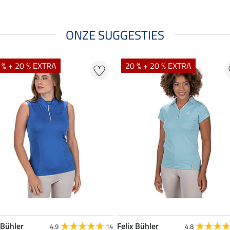
ONZE SUGGESTIES
 % + 20 % EXTRA
20 % + 20 % EXTRA
 Bühler
Felix Bühler
4.9
14
4.8