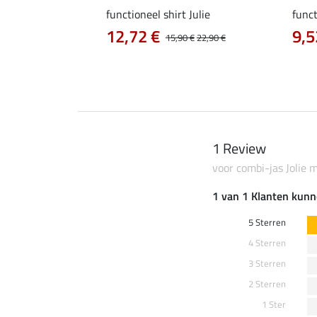
a
functioneel shirt Julie
funct
12,72 €
9,5
14,90 €
15,90 €
22,90 €
1 Review
voor combi-jas Jolie
1 van 1 Klanten kunn
5 Sterren
4 Sterren
3 Sterren
2 Sterren
1 Ster