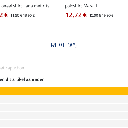
ioneel shirt Lana met rits
poloshirt Mara II
2 €
12,72 €
11,90 €
19,90 €
15,90 €
19,90 €
REVIEWS
 met capuchon
en dit artikel aanraden