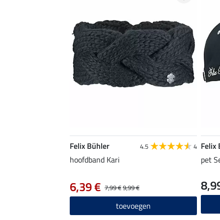
Felix Bühler
Felix
4.5
4
hoofdband Kari
pet S
8,9
6,39 €
7,99 €
9,99 €
toevoegen