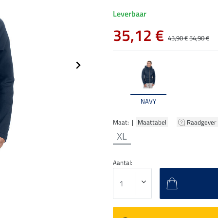
Leverbaar
35,12 €
43,90 €
54,90 €
NAVY
Maat: |
Maattabel
|
Raadgever
XL
Aantal: