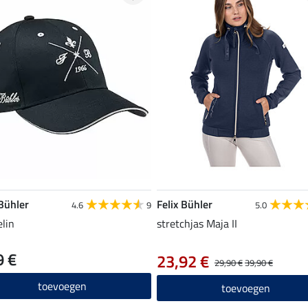
 Bühler
Felix Bühler
4.6
9
5.0
elin
stretchjas Maja II
9 €
23,92 €
29,90 €
39,90 €
toevoegen
toevoegen