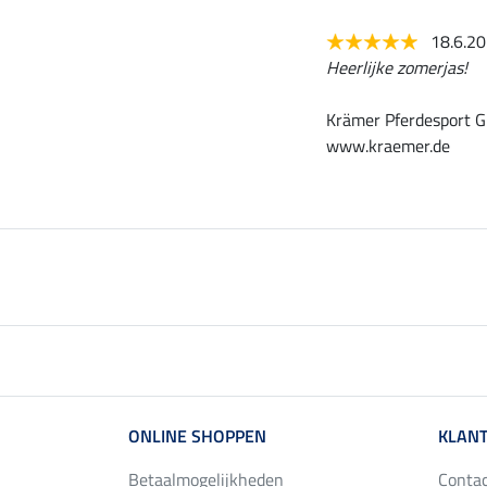
18.6.2
Heerlijke zomerjas!
Krämer Pferdesport G
www.kraemer.de
ONLINE SHOPPEN
KLANT
Betaalmogelijkheden
Conta