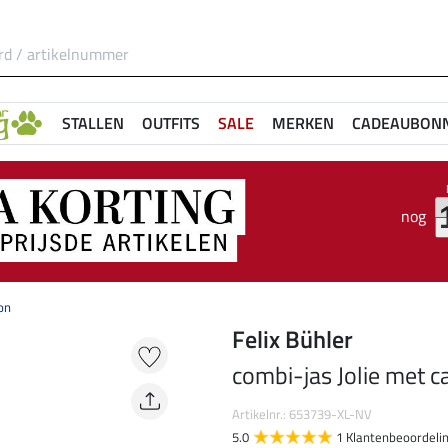
STALLEN
OUTFITS
SALE
MERKEN
CADEAUBON
nog
on
Felix Bühler
combi-jas Jolie met 
Artikelnr.: 653739-XL-NV
5.0
1 Klantenbeoordeli