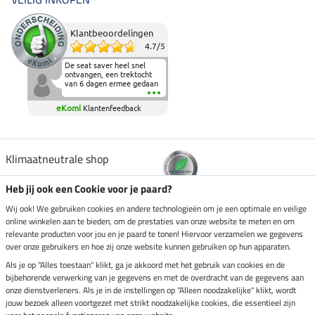
Klantbeoordelingen
4.7
/
5
De seat saver heel snel
ontvangen, een trektocht
van 6 dagen ermee gedaan
en deze heeft de beproeving
fantastisch doorstaan.
eKomi
Klantenfeedback
Heerlijk zacht om op te
zitten en de billen wat te
sparen tijdens vele uren na
elkaar in het zadel.
Aanrader.
Klimaatneutrale shop
Heb jij ook een Cookie voor je paard?
Verzending per
Wij ook! We gebruiken cookies en andere technologieën om je een optimale en veilige
online winkelen aan te bieden, om de prestaties van onze website te meten en om
relevante producten voor jou en je paard te tonen! Hiervoor verzamelen we gegevens
over onze gebruikers en hoe zij onze website kunnen gebruiken op hun apparaten.
Veilig betalen met
Als je op "Alles toestaan" klikt, ga je akkoord met het gebruik van cookies en de
bijbehorende verwerking van je gegevens en met de overdracht van de gegevens aan
onze dienstverleners. Als je in de instellingen op "Alleen noodzakelijke" klikt, wordt
jouw bezoek alleen voortgezet met strikt noodzakelijke cookies, die essentieel zijn