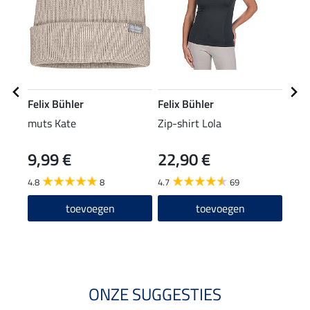
Felix Bühler
Felix Bühler
Feli
muts Kate
Zip-shirt Lola
nekv
Reh
9,99 €
22,90 €
19
4.8
8
4.7
69
toevoegen
toevoegen
ONZE SUGGESTIES