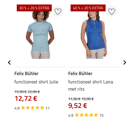
30 % + 20 % EXTRA
40 % + 20 % EXTRA
20 %
Felix Bühler
Felix Bühler
Felix
functioneel shirt Julie
functioneel shirt Lana
polosh
met rits
15,90 €
22,90 €
15,90 
12,72 €
12,
11,90 €
19,90 €
9,52 €
4.9
11
4.8
4.9
15