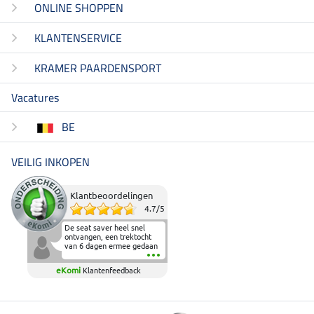
ONLINE SHOPPEN
KLANTENSERVICE
KRAMER PAARDENSPORT
Vacatures
BE
VEILIG INKOPEN
Klantbeoordelingen
4.7
/
5
De seat saver heel snel
ontvangen, een trektocht
van 6 dagen ermee gedaan
en deze heeft de beproeving
fantastisch doorstaan.
eKomi
Klantenfeedback
Heerlijk zacht om op te
zitten en de billen wat te
sparen tijdens vele uren na
elkaar in het zadel.
Aanrader.