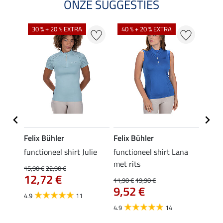
ONZE SUGGESTIES
30 % + 20 % EXTRA
40 % + 20 % EXTRA
20 %
Felix Bühler
Felix Bühler
Felix
functioneel shirt Julie
functioneel shirt Lana
polosh
met rits
15,90 €
22,90 €
15,90 
12,72 €
12,
11,90 €
19,90 €
9,52 €
4.9
11
4.8
4.9
14