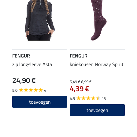
FENGUR
FENGUR
zip longsleeve Asta
kniekousen Norway Spirit
24,90 €
5,49 €
6,99 €
4,39 €
5.0
4
4.5
13
toevoegen
toevoegen