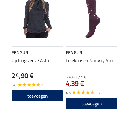
FENGUR
FENGUR
zip longsleeve Asta
kniekousen Norway Spirit
24,90 €
5,49 €
6,99 €
4,39 €
5.0
4
4.5
13
toevoegen
toevoegen