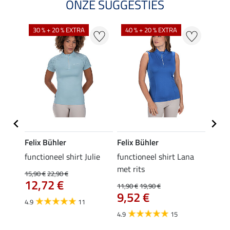
ONZE SUGGESTIES
30 % + 20 % EXTRA
40 % + 20 % EXTRA
20 %
Felix Bühler
Felix Bühler
Felix
functioneel shirt Julie
functioneel shirt Lana
polosh
met rits
15,90 €
22,90 €
15,90 
12,72 €
12,
11,90 €
19,90 €
9,52 €
4.9
11
4.8
4.9
15