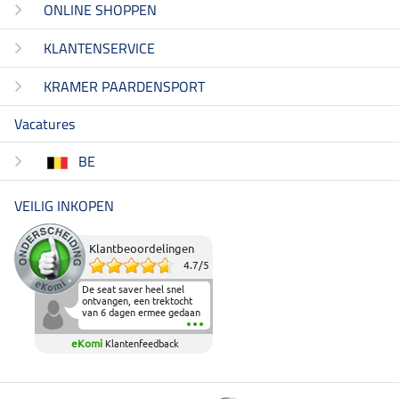
ONLINE SHOPPEN
KLANTENSERVICE
KRAMER PAARDENSPORT
Vacatures
BE
VEILIG INKOPEN
Klantbeoordelingen
4.7
/
5
De seat saver heel snel
ontvangen, een trektocht
van 6 dagen ermee gedaan
en deze heeft de beproeving
fantastisch doorstaan.
eKomi
Klantenfeedback
Heerlijk zacht om op te
zitten en de billen wat te
sparen tijdens vele uren na
elkaar in het zadel.
Aanrader.