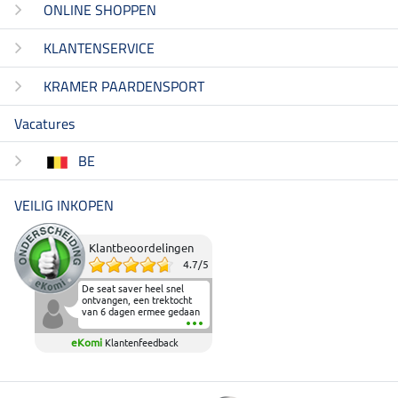
ONLINE SHOPPEN
KLANTENSERVICE
KRAMER PAARDENSPORT
Vacatures
BE
VEILIG INKOPEN
Klantbeoordelingen
4.7
/
5
De seat saver heel snel
ontvangen, een trektocht
van 6 dagen ermee gedaan
en deze heeft de beproeving
fantastisch doorstaan.
eKomi
Klantenfeedback
Heerlijk zacht om op te
zitten en de billen wat te
sparen tijdens vele uren na
elkaar in het zadel.
Aanrader.