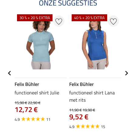
ONZE SUGGESTIES
30 % + 20 % EXTRA
40 % + 20 % EXTRA
20 %
Felix Bühler
Felix Bühler
Felix
functioneel shirt Julie
functioneel shirt Lana
polosh
met rits
15,90 €
22,90 €
15,90 
12,72 €
12,
11,90 €
19,90 €
9,52 €
4.9
11
4.8
4.9
15