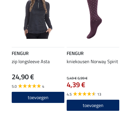
FENGUR
FENGUR
zip longsleeve Asta
kniekousen Norway Spirit
24,90 €
5,49 €
6,99 €
4,39 €
5.0
4
4.5
13
toevoegen
toevoegen