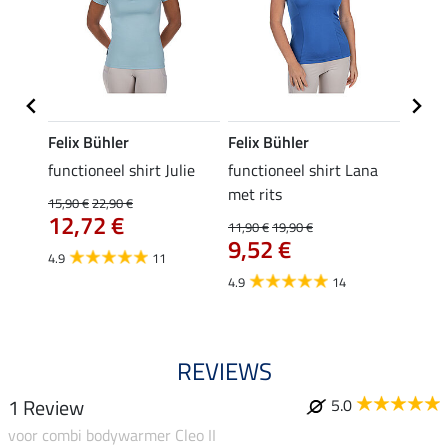
Felix Bühler
Felix Bühler
Felix
functioneel shirt Julie
functioneel shirt Lana
polosh
met rits
15,90 €
22,90 €
15,90 
12,72 €
12,
11,90 €
19,90 €
9,52 €
4.9
11
4.8
4.9
14
REVIEWS
1 Review
5.0
voor combi bodywarmer Cleo II