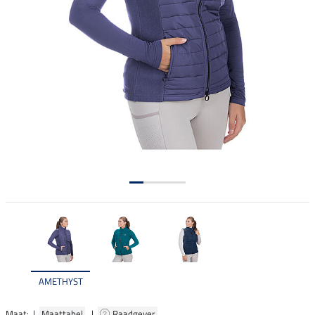
AMETHYST
Maat: |
Maattabel
|
Raadgever