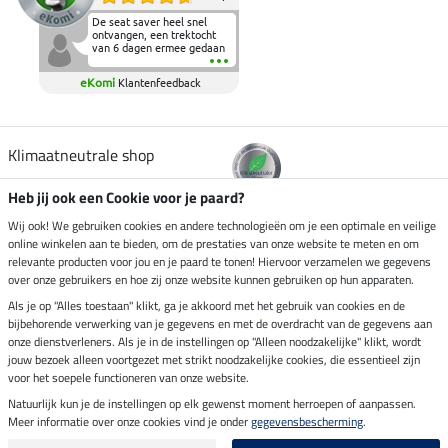
De seat saver heel snel
ontvangen, een trektocht
van 6 dagen ermee gedaan
en deze heeft de beproeving
fantastisch doorstaan.
eKomi
Klantenfeedback
Heerlijk zacht om op te
zitten en de billen wat te
sparen tijdens vele uren na
elkaar in het zadel.
Aanrader.
Klimaatneutrale shop
Heb jij ook een Cookie voor je paard?
Verzending per
Wij ook! We gebruiken cookies en andere technologieën om je een optimale en veilige
online winkelen aan te bieden, om de prestaties van onze website te meten en om
relevante producten voor jou en je paard te tonen! Hiervoor verzamelen we gegevens
over onze gebruikers en hoe zij onze website kunnen gebruiken op hun apparaten.
Veilig betalen met
Als je op "Alles toestaan" klikt, ga je akkoord met het gebruik van cookies en de
bijbehorende verwerking van je gegevens en met de overdracht van de gegevens aan
onze dienstverleners. Als je in de instellingen op "Alleen noodzakelijke" klikt, wordt
jouw bezoek alleen voortgezet met strikt noodzakelijke cookies, die essentieel zijn
voor het soepele functioneren van onze website.
Impressum
Natuurlijk kun je de instellingen op elk gewenst moment herroepen of aanpassen.
Meer informatie over onze cookies vind je onder
gegevensbescherming
.
Laatste update op 06.08.2026 om 14:39 uur