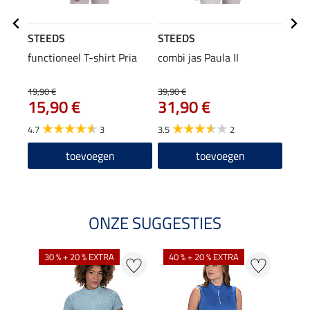
STEEDS
STEEDS
STE
functioneel T-shirt Pria
combi jas Paula II
pet T
9,9
19,90 €
39,90 €
15,90 €
31,90 €
4.8
4.7
3
3.5
2
toevoegen
toevoegen
ONZE SUGGESTIES
30 % + 20 % EXTRA
40 % + 20 % EXTRA
20 %