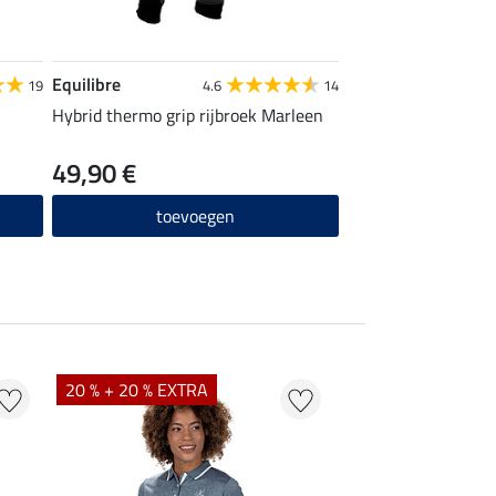
Equilibre
19
4.6
14
Hybrid thermo grip rijbroek Marleen
49,90 €
toevoegen
20 % + 20 % EXTRA
20 % + 20 % EXTR