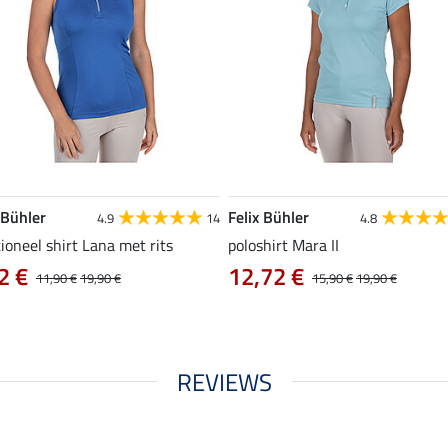
 Bühler
Felix Bühler
4.9
14
4.8
ioneel shirt Lana met rits
poloshirt Mara II
2 €
12,72 €
11,90 €
19,90 €
15,90 €
19,90 €
REVIEWS