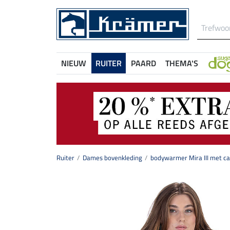
NIEUW
RUITER
PAARD
THEMA'S
Ruiter
Dames bovenkleding
bodywarmer Mira III met c