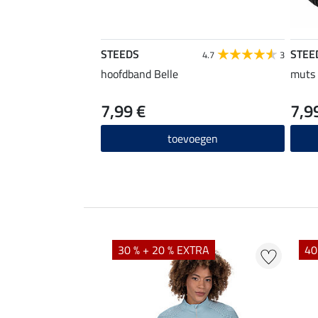
STEEDS
STEE
4.7
3
hoofdband Belle
muts
7,99 €
7,9
toevoegen
EXTRA
30 % + 20 % EXTRA
40