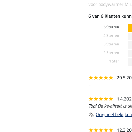
voor bodywarmer Mira
6 van 6 Klanten kunn
5 Sterren
4 Sterren
3 Sterren
2 Sterren
1 Ster
29.5.2
-
1.4.20
Top! De kwaliteit is u
Origineel bekijken
12.3.2