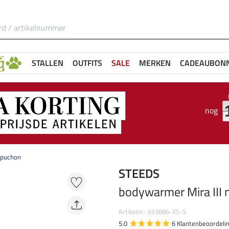
STALLEN
OUTFITS
SALE
MERKEN
CADEAUBON
nog
apuchon
STEEDS
bodywarmer Mira III
Artikelnr.: 653686-XS-S
5.0
6 Klantenbeoordeli