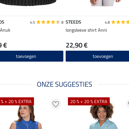
DS
STEEDS
4.5
8
4.8
 Anuk
longsleeve shirt Anni
9 €
22,90 €
toevoegen
toevoegen
ONZE SUGGESTIES
 % + 20 % EXTRA
20 % + 20 % EXTRA