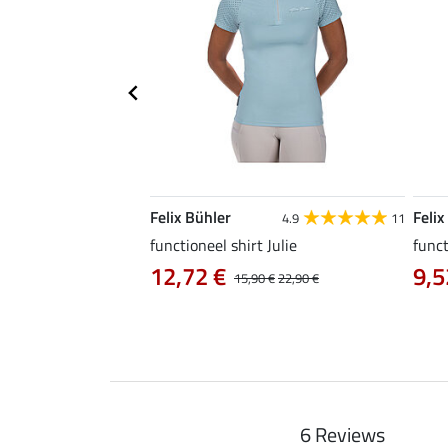
Felix Bühler
Felix
4.6
10
4.9
11
a
functioneel shirt Julie
funct
12,72 €
9,5
14,90 €
15,90 €
22,90 €
6 Reviews