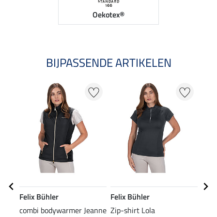
Oekotex®
BIJPASSENDE ARTIKELEN
30
Felix Bühler
Felix Bühler
Feli
combi bodywarmer Jeanne
Zip-shirt Lola
pet 