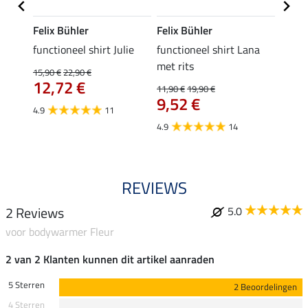
Felix Bühler
Felix Bühler
Felix
functioneel shirt Julie
functioneel shirt Lana
polosh
met rits
15,90 €
22,90 €
15,90 
12,72 €
12,
11,90 €
19,90 €
9,52 €
4.9
11
4.8
4.9
14
REVIEWS
2 Reviews
5.0
voor bodywarmer Fleur
2 van 2 Klanten kunnen dit artikel aanraden
5 Sterren
2 Beoordelingen
4 Sterren