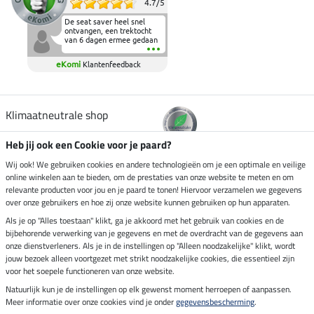
4.7
/
5
De seat saver heel snel
ontvangen, een trektocht
van 6 dagen ermee gedaan
en deze heeft de beproeving
fantastisch doorstaan.
eKomi
Klantenfeedback
Heerlijk zacht om op te
zitten en de billen wat te
sparen tijdens vele uren na
elkaar in het zadel.
Aanrader.
Klimaatneutrale shop
Heb jij ook een Cookie voor je paard?
Verzending per
Wij ook! We gebruiken cookies en andere technologieën om je een optimale en veilige
online winkelen aan te bieden, om de prestaties van onze website te meten en om
relevante producten voor jou en je paard te tonen! Hiervoor verzamelen we gegevens
over onze gebruikers en hoe zij onze website kunnen gebruiken op hun apparaten.
Veilig betalen met
Als je op "Alles toestaan" klikt, ga je akkoord met het gebruik van cookies en de
bijbehorende verwerking van je gegevens en met de overdracht van de gegevens aan
onze dienstverleners. Als je in de instellingen op "Alleen noodzakelijke" klikt, wordt
jouw bezoek alleen voortgezet met strikt noodzakelijke cookies, die essentieel zijn
Impressum
voor het soepele functioneren van onze website.
Natuurlijk kun je de instellingen op elk gewenst moment herroepen of aanpassen.
Meer informatie over onze cookies vind je onder
gegevensbescherming
.
Laatste update op 06.08.2026 om 07:11 uur