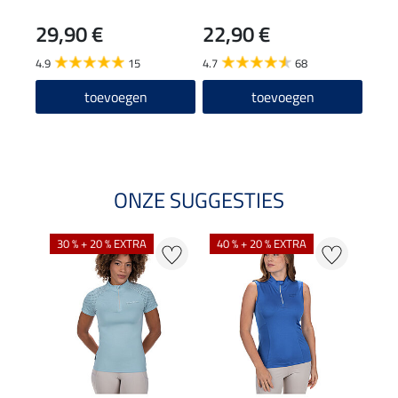
29,90 €
22,90 €
12,90
8,9
4.9
15
4.7
68
4.8
toevoegen
toevoegen
ONZE SUGGESTIES
30 % + 20 % EXTRA
40 % + 20 % EXTRA
20 %