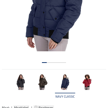
NAVY CLASSIC
Maat: |
Maattabel
|
Raadgever