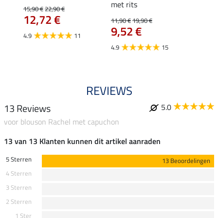
met rits
15,90 €
22,90 €
15,90 
12,72 €
12,
11,90 €
19,90 €
9,52 €
4.9
11
4.8
4.9
15
REVIEWS
13 Reviews
5.0
voor blouson Rachel met capuchon
13 van 13 Klanten kunnen dit artikel aanraden
5 Sterren
13 Beoordelingen
4 Sterren
3 Sterren
2 Sterren
1 Ster