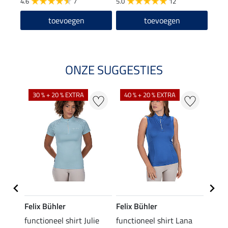
4.6
7
5.0
12
toevoegen
toevoegen
ONZE SUGGESTIES
30 % + 20 % EXTRA
40 % + 20 % EXTRA
20 %
Felix Bühler
Felix Bühler
Felix
functioneel shirt Julie
functioneel shirt Lana
polosh