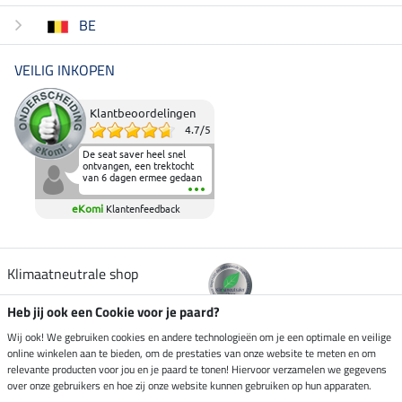
BE
VEILIG INKOPEN
Klantbeoordelingen
4.7
/
5
De seat saver heel snel
ontvangen, een trektocht
van 6 dagen ermee gedaan
en deze heeft de beproeving
fantastisch doorstaan.
eKomi
Klantenfeedback
Heerlijk zacht om op te
zitten en de billen wat te
sparen tijdens vele uren na
elkaar in het zadel.
Aanrader.
Klimaatneutrale shop
Heb jij ook een Cookie voor je paard?
Verzending per
Wij ook! We gebruiken cookies en andere technologieën om je een optimale en veilige
online winkelen aan te bieden, om de prestaties van onze website te meten en om
relevante producten voor jou en je paard te tonen! Hiervoor verzamelen we gegevens
over onze gebruikers en hoe zij onze website kunnen gebruiken op hun apparaten.