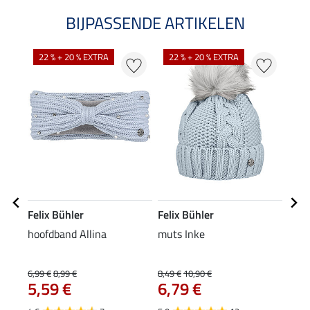
BIJPASSENDE ARTIKELEN
NI
22 % + 20 % EXTRA
22 % + 20 % EXTRA
Felix Bühler
Felix Bühler
Feli
hoofdband Allina
muts Inke
XXL 
19
6,99 €
8,99 €
8,49 €
10,90 €
5,59 €
6,79 €
4.0