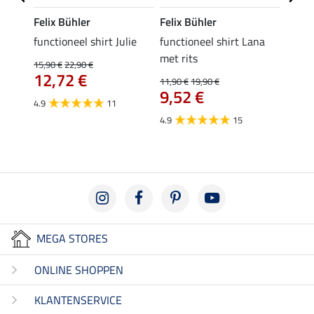
Felix Bühler
Felix Bühler
Felix
functioneel shirt Julie
functioneel shirt Lana
polosh
met rits
15,90 €
22,90 €
15,90 
12,72 €
12,
11,90 €
19,90 €
9,52 €
4.9
11
4.8
4.9
15
MEGA STORES
ONLINE SHOPPEN
KLANTENSERVICE