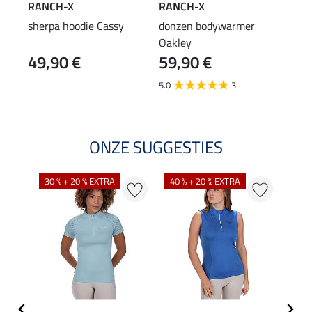
RANCH-X
RANCH-X
RAN
sherpa hoodie Cassy
donzen bodywarmer
sher
Oakley
49,90 €
59,90 €
14
5.0
3
5.0
ONZE SUGGESTIES
30 % + 20 % EXTRA
40 % + 20 % EXTRA
20 %