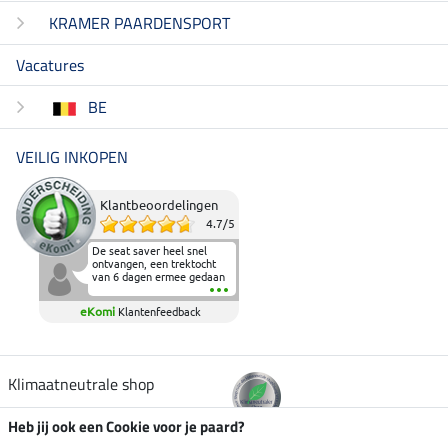
KRAMER PAARDENSPORT
Vacatures
BE
VEILIG INKOPEN
Klantbeoordelingen
4.7
/
5
De seat saver heel snel
ontvangen, een trektocht
van 6 dagen ermee gedaan
en deze heeft de beproeving
fantastisch doorstaan.
eKomi
Klantenfeedback
Heerlijk zacht om op te
zitten en de billen wat te
sparen tijdens vele uren na
elkaar in het zadel.
Aanrader.
Klimaatneutrale shop
Heb jij ook een Cookie voor je paard?
Verzending per