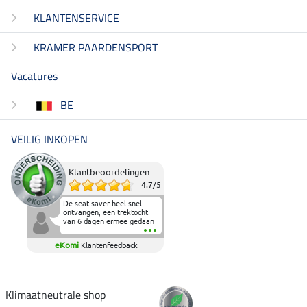
KLANTENSERVICE
KRAMER PAARDENSPORT
Vacatures
BE
VEILIG INKOPEN
Klantbeoordelingen
4.7
/
5
De seat saver heel snel
ontvangen, een trektocht
van 6 dagen ermee gedaan
en deze heeft de beproeving
fantastisch doorstaan.
eKomi
Klantenfeedback
Heerlijk zacht om op te
zitten en de billen wat te
sparen tijdens vele uren na
elkaar in het zadel.
Aanrader.
Klimaatneutrale shop