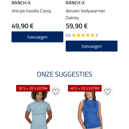
RANCH-X
RANCH-X
RAN
sherpa hoodie Cassy
donzen bodywarmer
sher
Oakley
49,90 €
59,90 €
14
5.0
3
5.0
toevoegen
toevoegen
ONZE SUGGESTIES
30 % + 20 % EXTRA
40 % + 20 % EXTRA
20 %