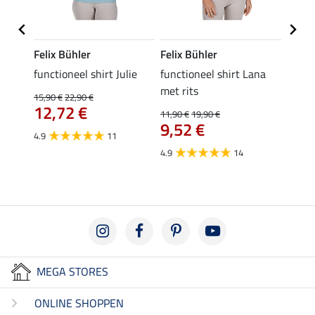
Felix Bühler
Felix Bühler
Felix
functioneel shirt Julie
functioneel shirt Lana
polosh
met rits
15,90 €
22,90 €
15,90 
12,72 €
12,
11,90 €
19,90 €
9,52 €
4.9
11
4.8
4.9
14
MEGA STORES
ONLINE SHOPPEN