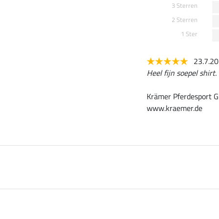
3 Sterren
2 Sterren
1 Ster
23.7.2
Heel fijn soepel shirt.
Krämer Pferdesport G
www.kraemer.de