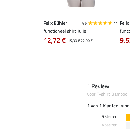
Felix Bühler
Felix
4.6
10
4.9
11
a
functioneel shirt Julie
funct
12,72 €
9,5
14,90 €
15,90 €
22,90 €
1 Review
voor T-shirt Bamboo I
1 van 1 Klanten kunn
5 Sterren
4 Sterren