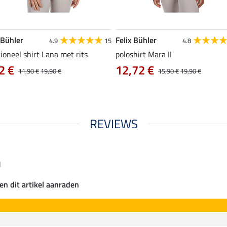
 Bühler
Felix Bühler
4.9
15
4.8
ioneel shirt Lana met rits
poloshirt Mara II
2 €
12,72 €
11,90 €
19,90 €
15,90 €
19,90 €
REVIEWS
I
en dit artikel aanraden