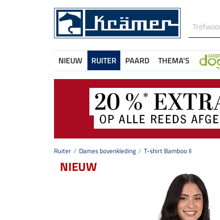
NIEUW
RUITER
PAARD
THEMA'S
Ruiter
Dames bovenkleding
T-shirt Bamboo II
NIEUW