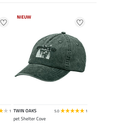
NIEUW
TWIN OAKS
1
5.0
1
pet Shelter Cove