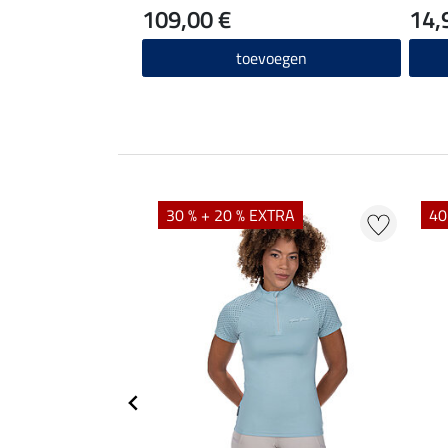
109,00 €
14,
toevoegen
EXTRA
30 % + 20 % EXTRA
40