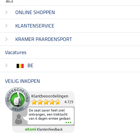
ONLINE SHOPPEN
KLANTENSERVICE
KRAMER PAARDENSPORT
Vacatures
BE
VEILIG INKOPEN
Klantbeoordelingen
4.7
/
5
De seat saver heel snel
ontvangen, een trektocht
van 6 dagen ermee gedaan
en deze heeft de beproeving
fantastisch doorstaan.
eKomi
Klantenfeedback
Heerlijk zacht om op te
zitten en de billen wat te
sparen tijdens vele uren na