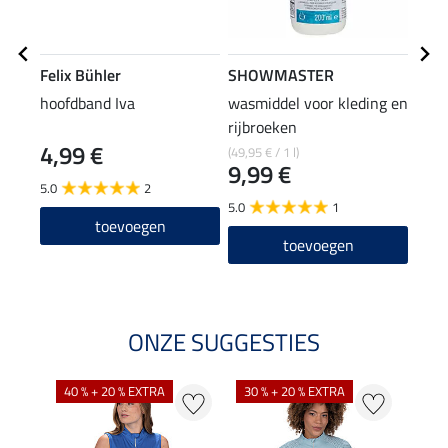
Felix Bühler
SHOWMASTER
Feli
hoofdband Iva
wasmiddel voor kleding en
pet 
rijbroeken
4,99 €
8,9
(49,95 € / 1 l)
9,99 €
5.0
2
4.6
5.0
1
toevoegen
toevoegen
ONZE SUGGESTIES
40 % + 20 % EXTRA
30 % + 20 % EXTRA
20 %