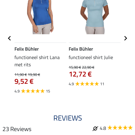
Felix Bühler
Felix Bühler
Felix
functioneel shirt Lana
functioneel shirt Julie
polosh
met rits
15,90 €
22,90 €
15,90 
12,72 €
12,
11,90 €
19,90 €
9,52 €
4.9
11
4.8
4.9
15
REVIEWS
23 Reviews
4.8