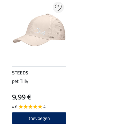
STEEDS
pet Tilly
9,99 €
4.8
4
toevoegen