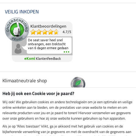
VEILIG INKOPEN
Klantbeoordelingen
4.7
/
5
De seat saver heel snel
ontvangen, een trektocht
van 6 dagen ermee gedaan
en deze heeft de beproeving
fantastisch doorstaan.
eKomi
Klantenfeedback
Heerlijk zacht om op te
zitten en de billen wat te
sparen tijdens vele uren na
elkaar in het zadel.
Aanrader.
Klimaatneutrale shop
Heb jij ook een Cookie voor je paard?
Verzending per
Wij ook! We gebruiken cookies en andere technologieën om je een optimale en veilige
online winkelen aan te bieden, om de prestaties van onze website te meten en om
relevante producten voor jou en je paard te tonen! Hiervoor verzamelen we gegevens
over onze gebruikers en hoe zij onze website kunnen gebruiken op hun apparaten.
Veilig betalen met
Als je op "Alles toestaan" klikt, ga je akkoord met het gebruik van cookies en de
bijbehorende verwerking van je gegevens en met de overdracht van de gegevens aan