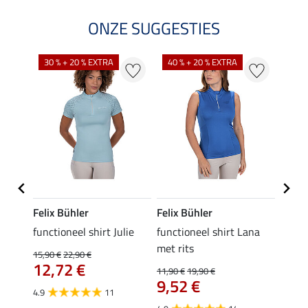
ONZE SUGGESTIES
30 % + 20 % EXTRA
40 % + 20 % EXTRA
20 %
Felix Bühler
Felix Bühler
Felix
functioneel shirt Julie
functioneel shirt Lana
polosh
met rits
15,90 €
22,90 €
15,90 
12,72 €
12,
11,90 €
19,90 €
9,52 €
4.9
11
4.8