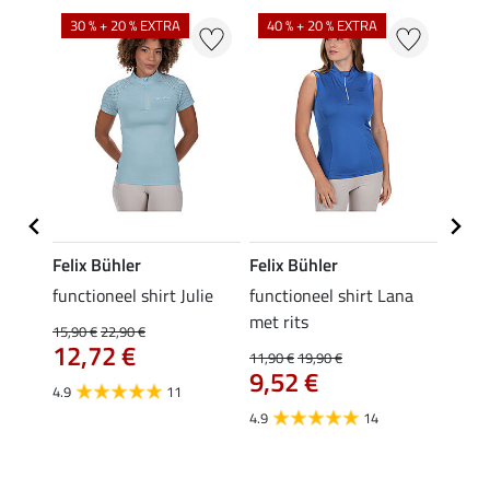
30 % + 20 % EXTRA
40 % + 20 % EXTRA
20 %
Felix Bühler
Felix Bühler
Felix
functioneel shirt Julie
functioneel shirt Lana
polosh
met rits
15,90 €
22,90 €
15,90 
12,72 €
12,
11,90 €
19,90 €
9,52 €
4.9
11
4.8
4.9
14