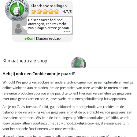
Klantbeoordelingen
4.7
/
5
De seat saver heel snel
ontvangen, een trektocht
van 6 dagen ermee gedaan
en deze heeft de beproeving
fantastisch doorstaan.
eKomi
Klantenfeedback
Heerlijk zacht om op te
zitten en de billen wat te
sparen tijdens vele uren na
elkaar in het zadel.
Aanrader.
Klimaatneutrale shop
Heb jij ook een Cookie voor je paard?
Verzending per
Wij ook! We gebruiken cookies en andere technologieën om je een optimale en veilige
online winkelen aan te bieden, om de prestaties van onze website te meten en om
relevante producten voor jou en je paard te tonen! Hiervoor verzamelen we gegevens
over onze gebruikers en hoe zij onze website kunnen gebruiken op hun apparaten.
Veilig betalen met
Als je op "Alles toestaan" klikt, ga je akkoord met het gebruik van cookies en de
bijbehorende verwerking van je gegevens en met de overdracht van de gegevens aan
onze dienstverleners. Als je in de instellingen op "Alleen noodzakelijke" klikt, wordt
jouw bezoek alleen voortgezet met strikt noodzakelijke cookies, die essentieel zijn
Impressum
voor het soepele functioneren van onze website.
Natuurlijk kun je de instellingen op elk gewenst moment herroepen of aanpassen.