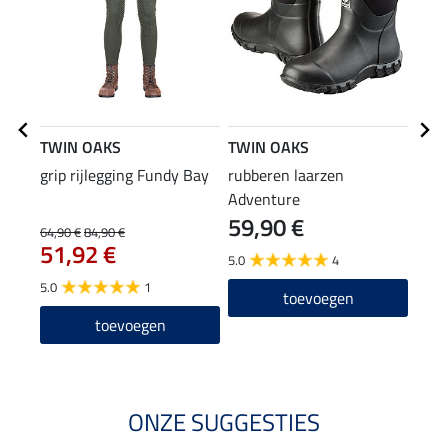
TWIN OAKS
TWIN OAKS
TWI
grip rijlegging Fundy Bay
rubberen laarzen
zome
Adventure
Lake
59,90 €
10
64,90 €
84,90 €
51,92 €
5.0
4
4.8
5.0
1
toevoegen
toevoegen
ONZE SUGGESTIES