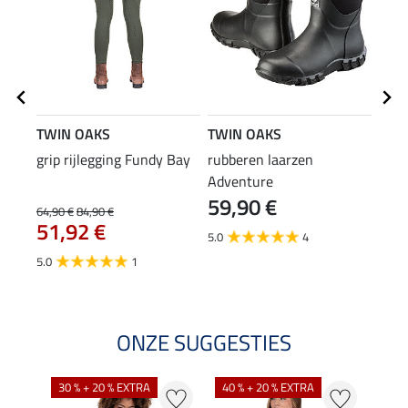
TWIN OAKS
TWIN OAKS
TWI
grip rijlegging Fundy Bay
rubberen laarzen
zome
Adventure
Lake
59,90 €
10
64,90 €
84,90 €
51,92 €
5.0
4
4.8
5.0
1
ONZE SUGGESTIES
30 % + 20 % EXTRA
40 % + 20 % EXTRA
20 %