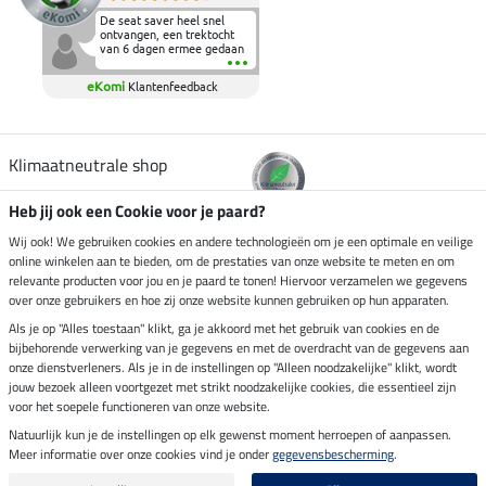
De seat saver heel snel
ontvangen, een trektocht
van 6 dagen ermee gedaan
en deze heeft de beproeving
fantastisch doorstaan.
eKomi
Klantenfeedback
Heerlijk zacht om op te
zitten en de billen wat te
sparen tijdens vele uren na
elkaar in het zadel.
Aanrader.
Klimaatneutrale shop
Heb jij ook een Cookie voor je paard?
Verzending per
Wij ook! We gebruiken cookies en andere technologieën om je een optimale en veilige
online winkelen aan te bieden, om de prestaties van onze website te meten en om
relevante producten voor jou en je paard te tonen! Hiervoor verzamelen we gegevens
over onze gebruikers en hoe zij onze website kunnen gebruiken op hun apparaten.
Veilig betalen met
Als je op "Alles toestaan" klikt, ga je akkoord met het gebruik van cookies en de
bijbehorende verwerking van je gegevens en met de overdracht van de gegevens aan
onze dienstverleners. Als je in de instellingen op "Alleen noodzakelijke" klikt, wordt
jouw bezoek alleen voortgezet met strikt noodzakelijke cookies, die essentieel zijn
Impressum
voor het soepele functioneren van onze website.
Natuurlijk kun je de instellingen op elk gewenst moment herroepen of aanpassen.
Meer informatie over onze cookies vind je onder
gegevensbescherming
.
Laatste update op 09.08.2026 om 03:09 uur