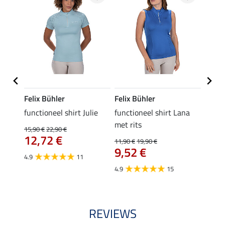
Felix Bühler
Felix Bühler
Felix
functioneel shirt Julie
functioneel shirt Lana
polosh
met rits
15,90 €
22,90 €
15,90 
12,72 €
12,
11,90 €
19,90 €
9,52 €
4.9
11
4.8
4.9
15
REVIEWS