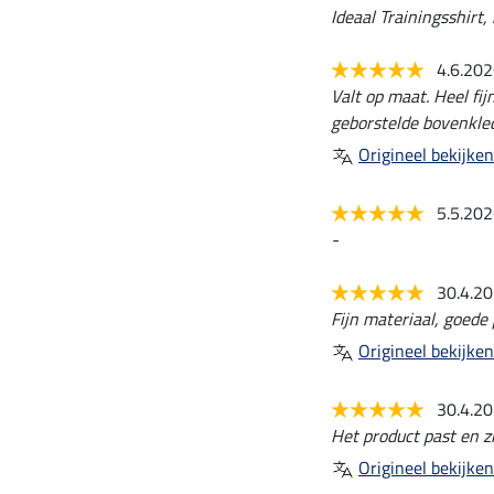
Ideaal Trainingsshirt,
4.6.20
Valt op maat. Heel fi
geborstelde bovenkle
Origineel bekijken
5.5.20
-
30.4.2
Fijn materiaal, goede
Origineel bekijken
30.4.2
Het product past en zi
Origineel bekijken