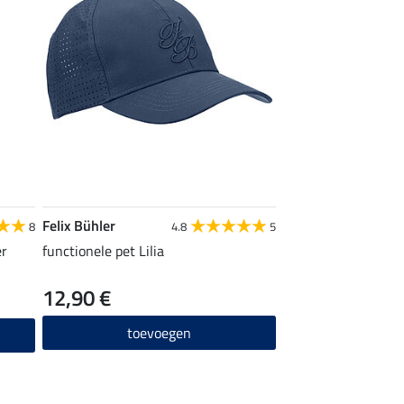
Felix Bühler
8
4.8
5
er
functionele pet Lilia
12,90 €
toevoegen