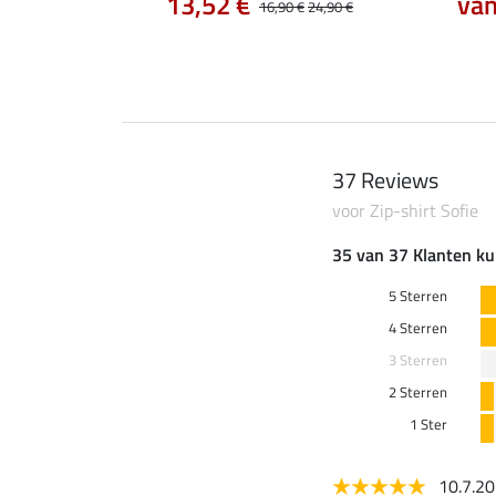
0 €
13,52 €
van
24,90 €
16,90 €
24,90 €
37 Reviews
voor Zip-shirt Sofie
35 van 37 Klanten ku
5 Sterren
4 Sterren
3 Sterren
2 Sterren
1 Ster
10.7.2