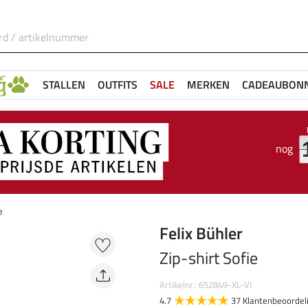
STALLEN
OUTFITS
SALE
MERKEN
CADEAUBON
nog
e
Felix Bühler
Zip-shirt Sofie
Artikelnr.: 652849-XL-VI
4.7
37 Klantenbeoordel