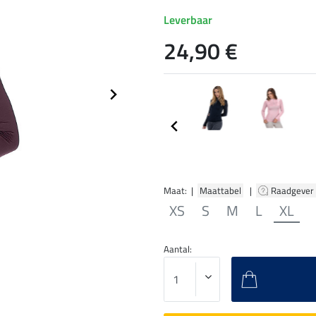
Leverbaar
24,90 €
Maat: |
Maattabel
|
Raadgever
XS
S
M
L
XL
Aantal: