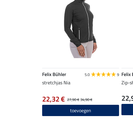
Felix Bühler
Felix
5.0
9
stretchjas Nia
Zip-s
22,
22,32 €
27,90 €
34,90 €
toevoegen