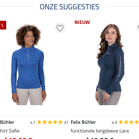
ONZE SUGGESTIES
NIEUW
 %
 Bühler
Felix Bühler
4.7
37
4.9
hirt Sofie
functionele longsleeve Lara