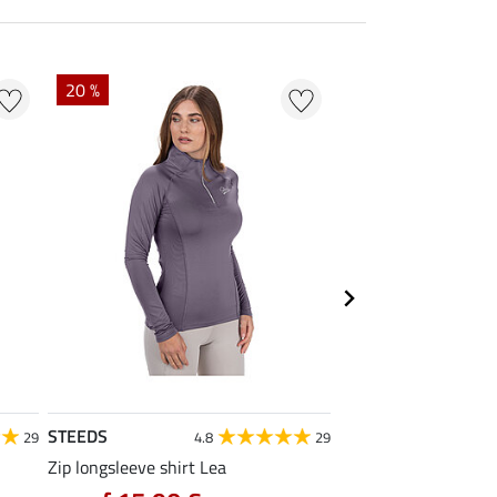
20 %
20 %
STEEDS
STEEDS
29
4.8
29
Zip longsleeve shirt Lea
functionele longslee