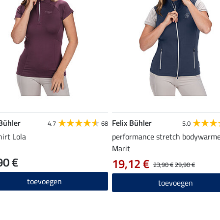
 Bühler
Felix Bühler
4.7
68
5.0
hirt Lola
performance stretch bodywarm
Marit
90 €
19,12 €
23,90 €
29,90 €
toevoegen
toevoegen