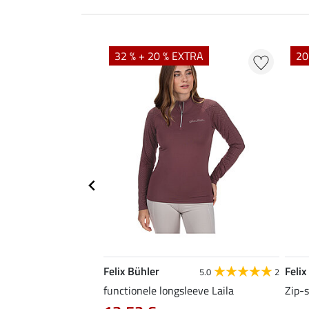
32 % + 20 % EXTRA
20
Felix Bühler
Felix
5.0
1
5.0
2
sleeve Liana
functionele longsleeve Laila
Zip-s