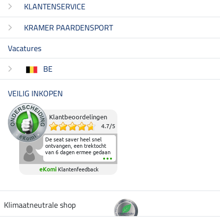
KLANTENSERVICE
KRAMER PAARDENSPORT
Vacatures
BE
VEILIG INKOPEN
Klantbeoordelingen
4.7
/
5
De seat saver heel snel
ontvangen, een trektocht
van 6 dagen ermee gedaan
en deze heeft de beproeving
fantastisch doorstaan.
eKomi
Klantenfeedback
Heerlijk zacht om op te
zitten en de billen wat te
sparen tijdens vele uren na
elkaar in het zadel.
Aanrader.
Klimaatneutrale shop