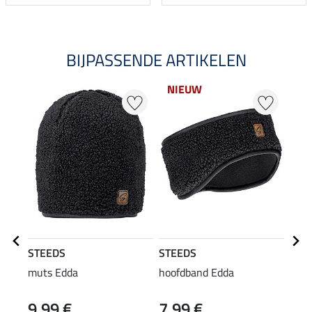
BIJPASSENDE ARTIKELEN
NIEUW
20
STEEDS
STEEDS
STE
muts Edda
hoofdband Edda
Swea
9,99 €
7,99 €