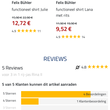
Felix Bühler
Felix Bühler
Felix
functioneel shirt Julie
functioneel shirt Lana
polosh
met rits
15,90 €
22,90 €
15,90 
12,72 €
12,
11,90 €
19,90 €
9,52 €
4.9
11
4.8
4.9
14
REVIEWS
5 Reviews
4.8
voor 3 in 1 rij-jas Rina II
5 van 5 Klanten kunnen dit artikel aanraden
5 Sterren
4 Beoordelingen
4 Sterren
1 Klantenbeoordeling
3 Sterren