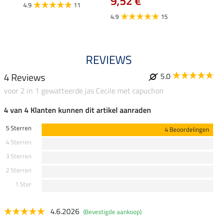
9,52 €
4.9
11
4.8
4.9
15
REVIEWS
4 Reviews
5.0
voor 2 in 1 gewatteerde jas Cecile met capuchon
4 van 4 Klanten kunnen dit artikel aanraden
5 Sterren
4 Beoordelingen
4 Sterren
3 Sterren
2 Sterren
1 Ster
4.6.2026
(Bevestigde aankoop)