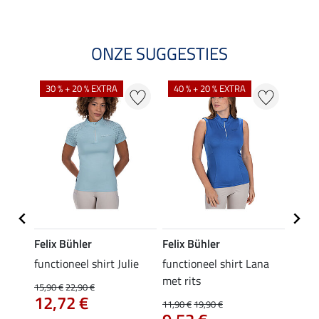
ONZE SUGGESTIES
30 % + 20 % EXTRA
40 % + 20 % EXTRA
20 %
Felix Bühler
Felix Bühler
Felix
functioneel shirt Julie
functioneel shirt Lana
polosh
met rits
15,90 €
22,90 €
15,90 
12,72 €
12,
11,90 €
19,90 €