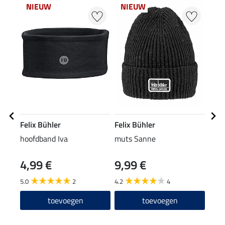
NIEUW
NIEUW
20
Felix Bühler
Felix Bühler
Feli
hoofdband Iva
muts Sanne
polo
4,99 €
9,99 €
15,90
12
5.0
2
4.2
4
4.8
toevoegen
toevoegen