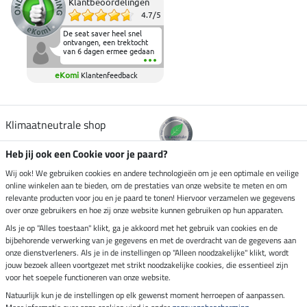
Klantbeoordelingen
4.7
/
5
De seat saver heel snel
ontvangen, een trektocht
van 6 dagen ermee gedaan
en deze heeft de beproeving
fantastisch doorstaan.
eKomi
Klantenfeedback
Heerlijk zacht om op te
zitten en de billen wat te
sparen tijdens vele uren na
elkaar in het zadel.
Aanrader.
Klimaatneutrale shop
Heb jij ook een Cookie voor je paard?
Verzending per
Wij ook! We gebruiken cookies en andere technologieën om je een optimale en veilige
online winkelen aan te bieden, om de prestaties van onze website te meten en om
relevante producten voor jou en je paard te tonen! Hiervoor verzamelen we gegevens
over onze gebruikers en hoe zij onze website kunnen gebruiken op hun apparaten.
Veilig betalen met
Als je op "Alles toestaan" klikt, ga je akkoord met het gebruik van cookies en de
bijbehorende verwerking van je gegevens en met de overdracht van de gegevens aan
onze dienstverleners. Als je in de instellingen op "Alleen noodzakelijke" klikt, wordt
jouw bezoek alleen voortgezet met strikt noodzakelijke cookies, die essentieel zijn
Impressum
voor het soepele functioneren van onze website.
Natuurlijk kun je de instellingen op elk gewenst moment herroepen of aanpassen.