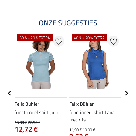
ONZE SUGGESTIES
30 % + 20 % EXTRA
40 % + 20 % EXTRA
20 %
Felix Bühler
Felix Bühler
Felix
functioneel shirt Julie
functioneel shirt Lana
polosh
met rits
15,90 €
22,90 €
15,90 
12,72 €
12,
11,90 €
19,90 €