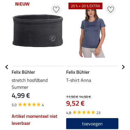
NIEUW
20 % + 20 % EXTRA
20
Felix Bühler
Felix Bühler
Feli
stretch hoofdband
T-shirt Anna
func
Summer
4,99 €
11,90 €
14,90 €
11,90
9,52 €
9,5
5.0
4
4.8
23
4.7
Artikel momenteel niet
leverbaar
toevoegen