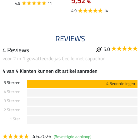
9,52 €
4.9
11
4.8
4.9
14
REVIEWS
4 Reviews
5.0
voor 2 in 1 gewatteerde jas Cecile met capuchon
4 van 4 Klanten kunnen dit artikel aanraden
5 Sterren
4 Beoordelingen
4 Sterren
3 Sterren
2 Sterren
1 Ster
4.6.2026
(Bevestigde aankoop)