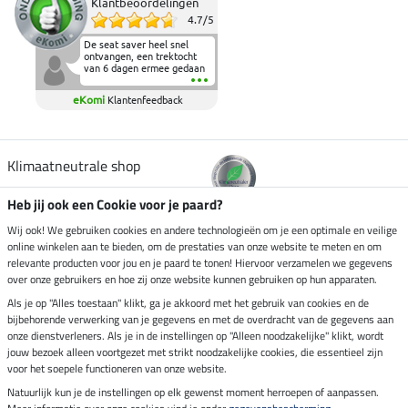
Klantbeoordelingen
4.7
/
5
De seat saver heel snel
ontvangen, een trektocht
van 6 dagen ermee gedaan
en deze heeft de beproeving
fantastisch doorstaan.
eKomi
Klantenfeedback
Heerlijk zacht om op te
zitten en de billen wat te
sparen tijdens vele uren na
elkaar in het zadel.
Aanrader.
Klimaatneutrale shop
Heb jij ook een Cookie voor je paard?
Verzending per
Wij ook! We gebruiken cookies en andere technologieën om je een optimale en veilige
online winkelen aan te bieden, om de prestaties van onze website te meten en om
relevante producten voor jou en je paard te tonen! Hiervoor verzamelen we gegevens
over onze gebruikers en hoe zij onze website kunnen gebruiken op hun apparaten.
Veilig betalen met
Als je op "Alles toestaan" klikt, ga je akkoord met het gebruik van cookies en de
bijbehorende verwerking van je gegevens en met de overdracht van de gegevens aan
onze dienstverleners. Als je in de instellingen op "Alleen noodzakelijke" klikt, wordt
jouw bezoek alleen voortgezet met strikt noodzakelijke cookies, die essentieel zijn
Impressum
voor het soepele functioneren van onze website.
Natuurlijk kun je de instellingen op elk gewenst moment herroepen of aanpassen.