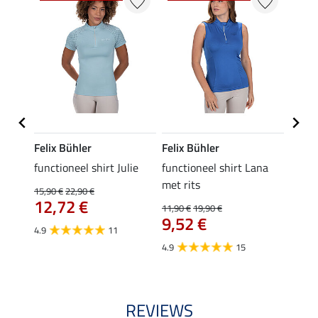
Felix Bühler
Felix Bühler
Felix
line
functioneel shirt Julie
functioneel shirt Lana
polosh
met rits
15,90 €
22,90 €
15,90 
12,72 €
12,
11,90 €
19,90 €
9,52 €
4.9
11
4.8
4.9
15
REVIEWS