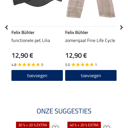
Felix Bühler
Felix Bühler
Feli
functionele pet Lilia
zomersjaal Fine Life Cycle
hybr
Aim
12,90 €
12,90 €
59
4.8
5
5.0
1
4.7
toevoegen
toevoegen
ONZE SUGGESTIES
30 % + 20 % EXTRA
40 % + 20 % EXTRA
20 %