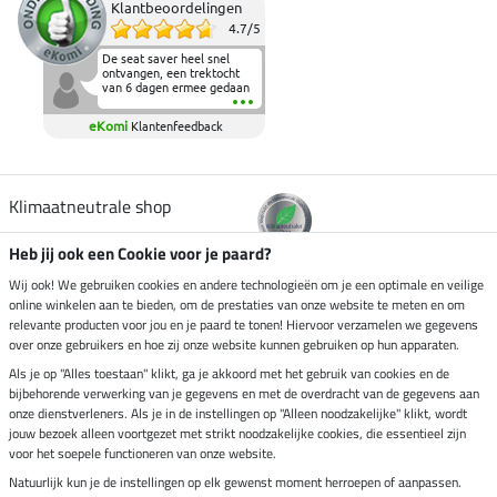
Klantbeoordelingen
4.7
/
5
De seat saver heel snel
ontvangen, een trektocht
van 6 dagen ermee gedaan
en deze heeft de beproeving
fantastisch doorstaan.
eKomi
Klantenfeedback
Heerlijk zacht om op te
zitten en de billen wat te
sparen tijdens vele uren na
elkaar in het zadel.
Aanrader.
Klimaatneutrale shop
Heb jij ook een Cookie voor je paard?
Verzending per
Wij ook! We gebruiken cookies en andere technologieën om je een optimale en veilige
online winkelen aan te bieden, om de prestaties van onze website te meten en om
relevante producten voor jou en je paard te tonen! Hiervoor verzamelen we gegevens
over onze gebruikers en hoe zij onze website kunnen gebruiken op hun apparaten.
Veilig betalen met
Als je op "Alles toestaan" klikt, ga je akkoord met het gebruik van cookies en de
bijbehorende verwerking van je gegevens en met de overdracht van de gegevens aan
onze dienstverleners. Als je in de instellingen op "Alleen noodzakelijke" klikt, wordt
jouw bezoek alleen voortgezet met strikt noodzakelijke cookies, die essentieel zijn
Impressum
voor het soepele functioneren van onze website.
Natuurlijk kun je de instellingen op elk gewenst moment herroepen of aanpassen.