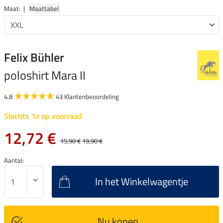
Maat: |
Maattabel
Felix Bühler
poloshirt Mara II
4.8
43 Klantenbeoordeling
Slechts 1x op voorraad
12,72 €
15,90 €
19,90 €
Aantal:
In het Winkelwagentje
Nu kopen