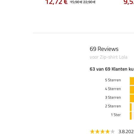
12,72 €
9,5
0 €
19,90 €
15,90 €
22,90 €
69 Reviews
voor Zip-shirt Lola
63 van 69 Klanten ku
5 Sterren
4 Sterren
3 Sterren
2 Sterren
1 Ster
3.8.20