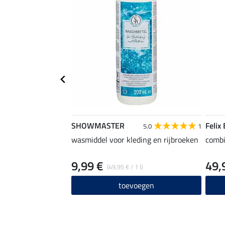
SHOWMASTER
Felix
5.0
1
wasmiddel voor kleding en rijbroeken
combi
9,99 €
49,
(49,95 € / 1 l)
toevoegen