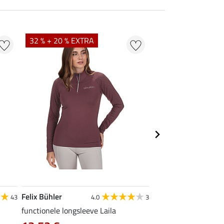
32 % + 20 % EXTRA
20 % + 20 % EXTR
Felix Bühler
Felix Bühler
43
4.0
3
5
functionele longsleeve Laila
poloshirt Olivia