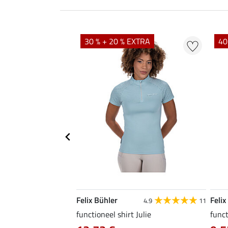
EXTRA
30 % + 20 % EXTRA
40
Felix Bühler
Felix
5.0
41
4.9
11
functioneel shirt Julie
funct