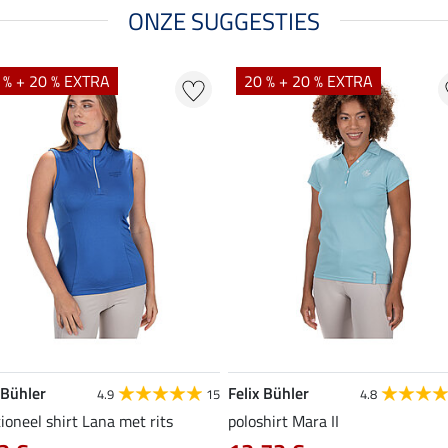
ONZE SUGGESTIES
 % + 20 % EXTRA
20 % + 20 % EXTRA
 Bühler
Felix Bühler
4.9
15
4.8
ioneel shirt Lana met rits
poloshirt Mara II