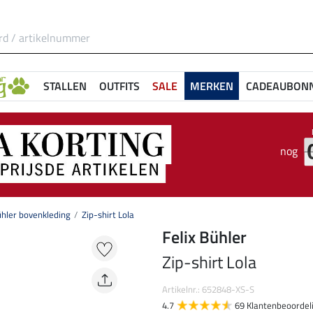
STALLEN
OUTFITS
SALE
MERKEN
CADEAUBON
nog
ühler bovenkleding
Zip-shirt Lola
Felix Bühler
Zip-shirt Lola
Artikelnr.: 652848-XS-S
4.7
69 Klantenbeoordel