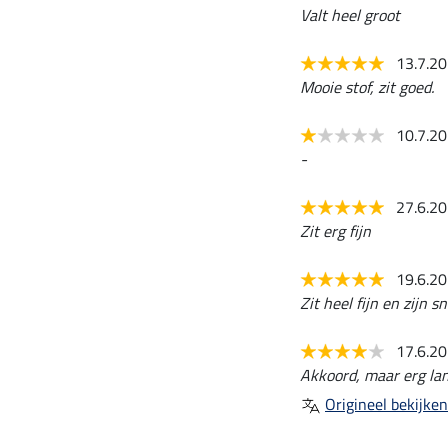
Valt heel groot
13.7.2
Mooie stof, zit goed.
10.7.2
-
27.6.2
Zit erg fijn
19.6.2
Zit heel fijn en zijn s
17.6.2
Akkoord, maar erg lan
Origineel bekijken