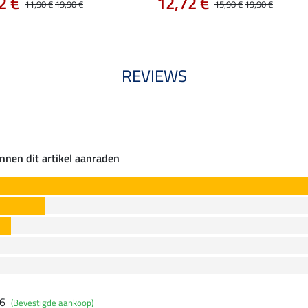
2 €
12,72 €
11,90 €
19,90 €
15,90 €
19,90 €
REVIEWS
nnen dit artikel aanraden
26
(Bevestigde aankoop)