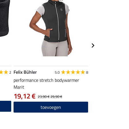
Felix Bühler
Felix Bühler
2
5.0
8
performance stretch bodywarmer
functioneel shirt L
Marit
19,12 €
9,52 €
23,90 €
29,90 €
11,90 €
19,
toevoegen
toevo