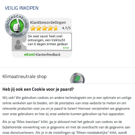
VEILIG INKOPEN
Klantbeoordelingen
4.7
/
5
De seat saver heel snel
ontvangen, een trektocht
van 6 dagen ermee gedaan
en deze heeft de beproeving
fantastisch doorstaan.
eKomi
Klantenfeedback
Heerlijk zacht om op te
zitten en de billen wat te
sparen tijdens vele uren na
elkaar in het zadel.
Aanrader.
Klimaatneutrale shop
Heb jij ook een Cookie voor je paard?
Verzending per
Wij ook! We gebruiken cookies en andere technologieën om je een optimale en veilige
online winkelen aan te bieden, om de prestaties van onze website te meten en om
relevante producten voor jou en je paard te tonen! Hiervoor verzamelen we gegevens
over onze gebruikers en hoe zij onze website kunnen gebruiken op hun apparaten.
Veilig betalen met
Als je op "Alles toestaan" klikt, ga je akkoord met het gebruik van cookies en de
bijbehorende verwerking van je gegevens en met de overdracht van de gegevens aan
onze dienstverleners. Als je in de instellingen op "Alleen noodzakelijke" klikt, wordt