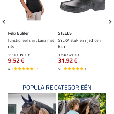
Felix Bühler
STEEDS
SH
functioneel shirt Lana met
SYLKA stal- en rijschoen
zad
rits
Barn
29,9
23
11,90 €
19,90 €
39,90 €
49,90 €
9,52 €
31,92 €
4.8
4.9
15
5.0
1
POPULAIRE CATEGORIEËN