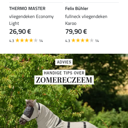
THERMO MASTER
Felix Bühler
TH
vliegendeken Economy
fullneck vliegendeken
vli
Light
Karoo
Wal
26,90 €
79,90 €
29
4.3
14
4.3
14
4.6