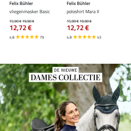
Felix Bühler
Felix Bühler
Fel
vliegenmasker Basic
poloshirt Mara II
Pul
vli
15,90 €
19,90 €
15,90 €
19,90 €
12,72 €
12,72 €
15,9
12
4.8
79
4.8
43
4.6