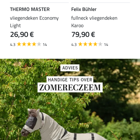
THERMO MASTER
Felix Bühler
TH
vliegendeken Economy
fullneck vliegendeken
vli
Light
Karoo
Wal
26,90 €
79,90 €
29
4.3
14
4.3
14
4.6