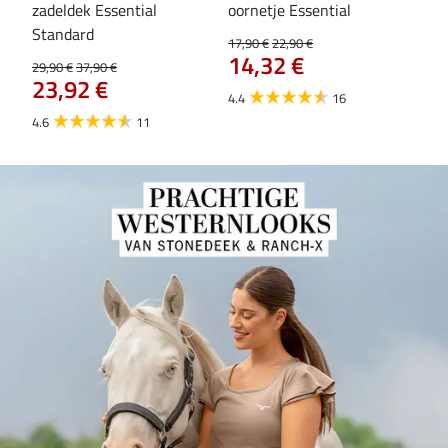
zadeldek Essential
oornetje Essential
Hoo
84
Standard
17,90 €
22,90 €
14,32 €
29,90 €
37,90 €
23,92 €
4.4
16
4.6
11