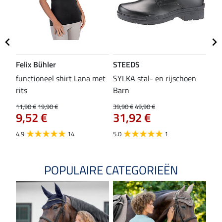
Felix Bühler
STEEDS
SH
functioneel shirt Lana met
SYLKA stal- en rijschoen
zad
rits
Barn
29,9
23
11,90 €
19,90 €
39,90 €
49,90 €
9,52 €
31,92 €
4.8
4.9
14
5.0
1
POPULAIRE CATEGORIEËN