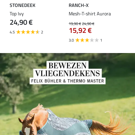
STONEDEEK
RANCH-X
ST
Top Ivy
Mesh-T-shirt Aurora
T-s
24,90 €
19,90 €
24,90 €
14,9
15,92 €
11
4.5
2
3.0
1
5.0