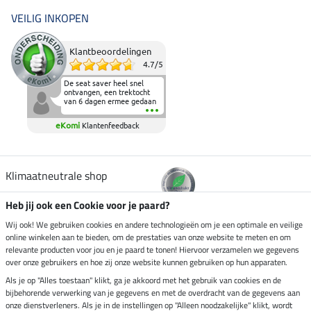
VEILIG INKOPEN
Klantbeoordelingen
4.7
/
5
De seat saver heel snel
ontvangen, een trektocht
van 6 dagen ermee gedaan
en deze heeft de beproeving
fantastisch doorstaan.
eKomi
Klantenfeedback
Heerlijk zacht om op te
zitten en de billen wat te
sparen tijdens vele uren na
elkaar in het zadel.
Aanrader.
Klimaatneutrale shop
Heb jij ook een Cookie voor je paard?
Verzending per
Wij ook! We gebruiken cookies en andere technologieën om je een optimale en veilige
online winkelen aan te bieden, om de prestaties van onze website te meten en om
relevante producten voor jou en je paard te tonen! Hiervoor verzamelen we gegevens
over onze gebruikers en hoe zij onze website kunnen gebruiken op hun apparaten.
Veilig betalen met
Als je op "Alles toestaan" klikt, ga je akkoord met het gebruik van cookies en de
bijbehorende verwerking van je gegevens en met de overdracht van de gegevens aan
onze dienstverleners. Als je in de instellingen op "Alleen noodzakelijke" klikt, wordt