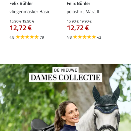
Felix Bühler
Felix Bühler
Fel
vliegenmasker Basic
poloshirt Mara II
Pul
vli
15,90 €
19,90 €
15,90 €
19,90 €
12,72 €
12,72 €
15,9
12
4.8
79
4.8
42
4.6