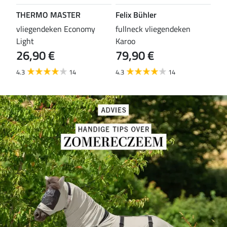
THERMO MASTER
Felix Bühler
TH
vliegendeken Economy
fullneck vliegendeken
vli
Light
Karoo
Wal
26,90 €
79,90 €
29
4.3
14
4.3
14
4.6