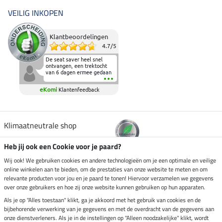
VEILIG INKOPEN
Klantbeoordelingen
4.7
/
5
De seat saver heel snel
ontvangen, een trektocht
van 6 dagen ermee gedaan
en deze heeft de beproeving
fantastisch doorstaan.
eKomi
Klantenfeedback
Heerlijk zacht om op te
zitten en de billen wat te
sparen tijdens vele uren na
elkaar in het zadel.
Aanrader.
Klimaatneutrale shop
Heb jij ook een Cookie voor je paard?
Verzending per
Wij ook! We gebruiken cookies en andere technologieën om je een optimale en veilige
online winkelen aan te bieden, om de prestaties van onze website te meten en om
relevante producten voor jou en je paard te tonen! Hiervoor verzamelen we gegevens
over onze gebruikers en hoe zij onze website kunnen gebruiken op hun apparaten.
Veilig betalen met
Als je op "Alles toestaan" klikt, ga je akkoord met het gebruik van cookies en de
bijbehorende verwerking van je gegevens en met de overdracht van de gegevens aan
onze dienstverleners. Als je in de instellingen op "Alleen noodzakelijke" klikt, wordt