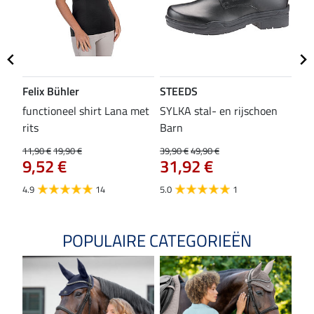
Felix Bühler
STEEDS
SH
functioneel shirt Lana met
SYLKA stal- en rijschoen
zad
rits
Barn
29,9
23
11,90 €
19,90 €
39,90 €
49,90 €
9,52 €
31,92 €
4.8
4.9
14
5.0
1
POPULAIRE CATEGORIEËN