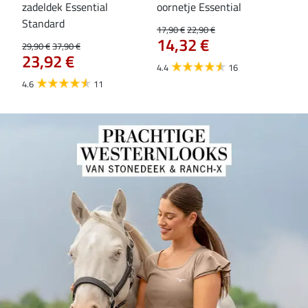
zadeldek Essential
oornetje Essential
Hoo
84
Standard
17,90 €
22,90 €
14,32 €
29,90 €
37,90 €
23,92 €
4.4
16
4.6
11