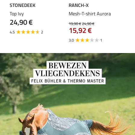
STONEDEEK
RANCH-X
ST
Top Ivy
Mesh-T-shirt Aurora
T-s
24,90 €
19,90 €
24,90 €
14,9
15,92 €
11
4.5
2
3.0
1
5.0