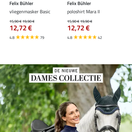
Felix Bühler
Felix Bühler
Fel
vliegenmasker Basic
poloshirt Mara II
Pul
vli
15,90 €
19,90 €
15,90 €
19,90 €
12,72 €
12,72 €
15,9
12
4.8
79
4.8
42
4.6