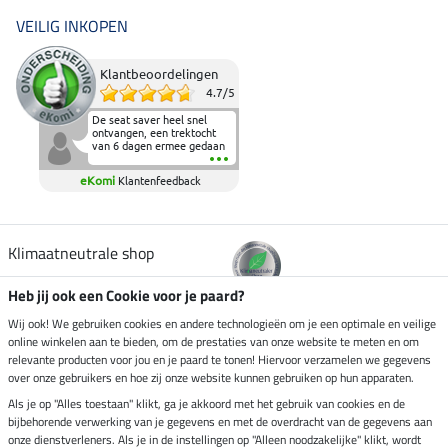
VEILIG INKOPEN
Klantbeoordelingen
4.7
/
5
De seat saver heel snel
ontvangen, een trektocht
van 6 dagen ermee gedaan
en deze heeft de beproeving
fantastisch doorstaan.
eKomi
Klantenfeedback
Heerlijk zacht om op te
zitten en de billen wat te
sparen tijdens vele uren na
elkaar in het zadel.
Aanrader.
Klimaatneutrale shop
Heb jij ook een Cookie voor je paard?
Verzending per
Wij ook! We gebruiken cookies en andere technologieën om je een optimale en veilige
online winkelen aan te bieden, om de prestaties van onze website te meten en om
relevante producten voor jou en je paard te tonen! Hiervoor verzamelen we gegevens
over onze gebruikers en hoe zij onze website kunnen gebruiken op hun apparaten.
Veilig betalen met
Als je op "Alles toestaan" klikt, ga je akkoord met het gebruik van cookies en de
bijbehorende verwerking van je gegevens en met de overdracht van de gegevens aan
onze dienstverleners. Als je in de instellingen op "Alleen noodzakelijke" klikt, wordt