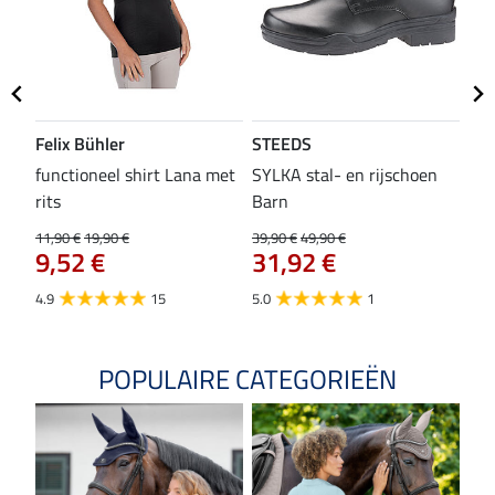
Felix Bühler
STEEDS
SH
functioneel shirt Lana met
SYLKA stal- en rijschoen
zad
rits
Barn
29,9
23
11,90 €
19,90 €
39,90 €
49,90 €
9,52 €
31,92 €
4.8
4.9
15
5.0
1
POPULAIRE CATEGORIEËN