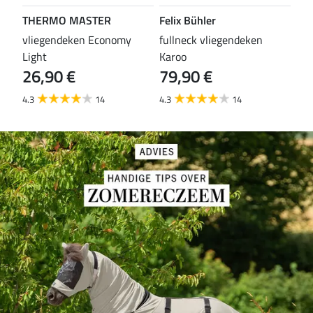
THERMO MASTER
Felix Bühler
TH
vliegendeken Economy
fullneck vliegendeken
vli
Light
Karoo
Wal
26,90 €
79,90 €
29
4.3
14
4.3
14
4.6