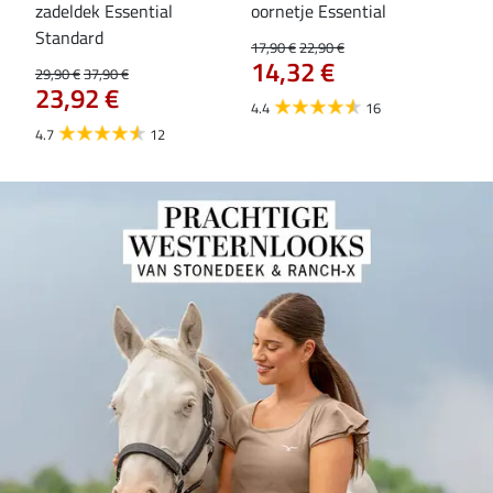
zadeldek Essential
oornetje Essential
Hoo
84
Standard
17,90 €
22,90 €
14,32 €
29,90 €
37,90 €
23,92 €
4.4
16
4.7
12