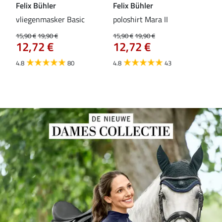
Felix Bühler
Felix Bühler
Fel
vliegenmasker Basic
poloshirt Mara II
Pul
vli
15,90 €
19,90 €
15,90 €
19,90 €
12,72 €
12,72 €
15,9
12
4.8
80
4.8
43
4.6