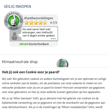
VEILIG INKOPEN
Klantbeoordelingen
4.7
/
5
De seat saver heel snel
ontvangen, een trektocht
van 6 dagen ermee gedaan
en deze heeft de beproeving
fantastisch doorstaan.
eKomi
Klantenfeedback
Heerlijk zacht om op te
zitten en de billen wat te
sparen tijdens vele uren na
elkaar in het zadel.
Aanrader.
Klimaatneutrale shop
Heb jij ook een Cookie voor je paard?
Verzending per
Wij ook! We gebruiken cookies en andere technologieën om je een optimale en veilige
online winkelen aan te bieden, om de prestaties van onze website te meten en om
relevante producten voor jou en je paard te tonen! Hiervoor verzamelen we gegevens
over onze gebruikers en hoe zij onze website kunnen gebruiken op hun apparaten.
Veilig betalen met
Als je op "Alles toestaan" klikt, ga je akkoord met het gebruik van cookies en de
bijbehorende verwerking van je gegevens en met de overdracht van de gegevens aan
onze dienstverleners. Als je in de instellingen op "Alleen noodzakelijke" klikt, wordt