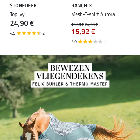
STONEDEEK
RANCH-X
ST
Top Ivy
Mesh-T-shirt Aurora
T-s
24,90 €
19,90 €
24,90 €
14,9
15,92 €
11
4.5
2
3.0
1
5.0