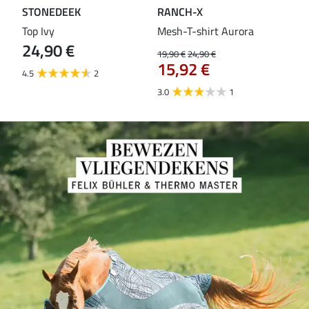
STONEDEEK
RANCH-X
ST
Top Ivy
Mesh-T-shirt Aurora
T-s
24,90 €
19,90 €
24,90 €
14,9
15,92 €
11
4.5
2
3.0
1
5.0