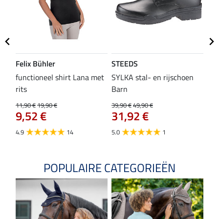
Felix Bühler
STEEDS
SH
functioneel shirt Lana met
SYLKA stal- en rijschoen
zad
rits
Barn
29,9
23
11,90 €
19,90 €
39,90 €
49,90 €
9,52 €
31,92 €
4.8
4.9
14
5.0
1
POPULAIRE CATEGORIEËN