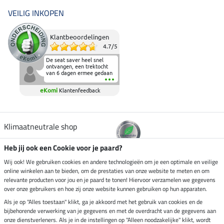
VEILIG INKOPEN
Klantbeoordelingen
4.7
/
5
De seat saver heel snel
ontvangen, een trektocht
van 6 dagen ermee gedaan
en deze heeft de beproeving
fantastisch doorstaan.
eKomi
Klantenfeedback
Heerlijk zacht om op te
zitten en de billen wat te
sparen tijdens vele uren na
elkaar in het zadel.
Aanrader.
Klimaatneutrale shop
Heb jij ook een Cookie voor je paard?
Verzending per
Wij ook! We gebruiken cookies en andere technologieën om je een optimale en veilige
online winkelen aan te bieden, om de prestaties van onze website te meten en om
relevante producten voor jou en je paard te tonen! Hiervoor verzamelen we gegevens
over onze gebruikers en hoe zij onze website kunnen gebruiken op hun apparaten.
Veilig betalen met
Als je op "Alles toestaan" klikt, ga je akkoord met het gebruik van cookies en de
bijbehorende verwerking van je gegevens en met de overdracht van de gegevens aan
onze dienstverleners. Als je in de instellingen op "Alleen noodzakelijke" klikt, wordt