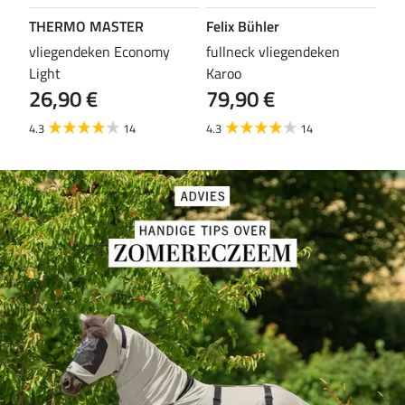
THERMO MASTER
Felix Bühler
TH
vliegendeken Economy
fullneck vliegendeken
vli
Light
Karoo
Wal
26,90 €
79,90 €
29
4.3
14
4.3
14
4.6