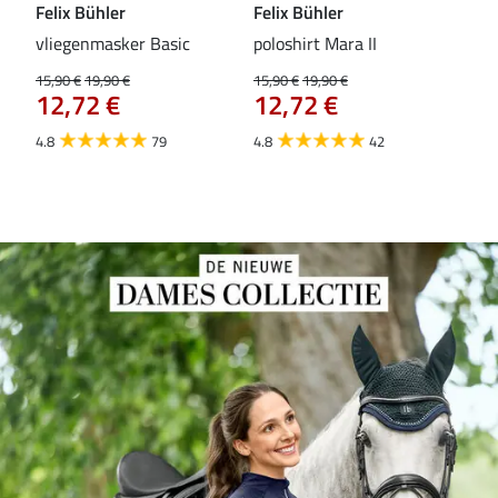
Felix Bühler
Felix Bühler
Fel
vliegenmasker Basic
poloshirt Mara II
Pul
vli
15,90 €
19,90 €
15,90 €
19,90 €
12,72 €
12,72 €
15,9
12
4.8
79
4.8
42
4.6