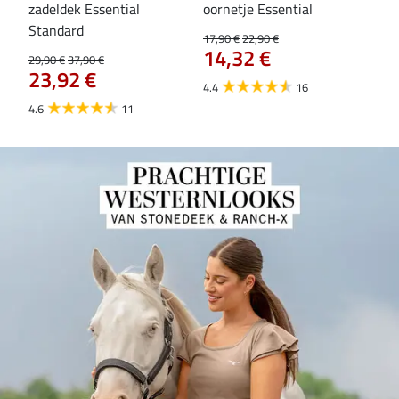
zadeldek Essential
oornetje Essential
Hoo
84
Standard
17,90 €
22,90 €
14,32 €
29,90 €
37,90 €
23,92 €
4.4
16
4.6
11