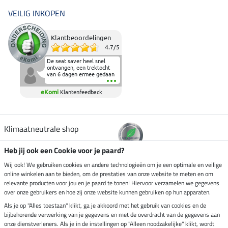
VEILIG INKOPEN
Klantbeoordelingen
4.7
/
5
De seat saver heel snel
ontvangen, een trektocht
van 6 dagen ermee gedaan
en deze heeft de beproeving
fantastisch doorstaan.
eKomi
Klantenfeedback
Heerlijk zacht om op te
zitten en de billen wat te
sparen tijdens vele uren na
elkaar in het zadel.
Aanrader.
Klimaatneutrale shop
Heb jij ook een Cookie voor je paard?
Verzending per
Wij ook! We gebruiken cookies en andere technologieën om je een optimale en veilige
online winkelen aan te bieden, om de prestaties van onze website te meten en om
relevante producten voor jou en je paard te tonen! Hiervoor verzamelen we gegevens
over onze gebruikers en hoe zij onze website kunnen gebruiken op hun apparaten.
Veilig betalen met
Als je op "Alles toestaan" klikt, ga je akkoord met het gebruik van cookies en de
bijbehorende verwerking van je gegevens en met de overdracht van de gegevens aan
onze dienstverleners. Als je in de instellingen op "Alleen noodzakelijke" klikt, wordt