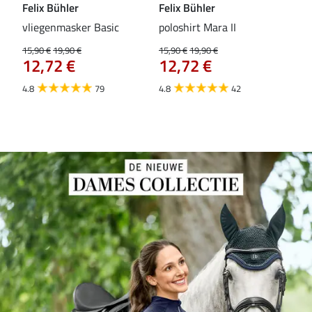
Felix Bühler
Felix Bühler
Fel
vliegenmasker Basic
poloshirt Mara II
Pul
vli
15,90 €
19,90 €
15,90 €
19,90 €
12,72 €
12,72 €
15,9
12
4.8
79
4.8
42
4.6