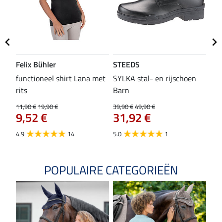
Felix Bühler
STEEDS
SH
functioneel shirt Lana met
SYLKA stal- en rijschoen
zad
rits
Barn
29,9
23
11,90 €
19,90 €
39,90 €
49,90 €
9,52 €
31,92 €
4.8
4.9
14
5.0
1
POPULAIRE CATEGORIEËN