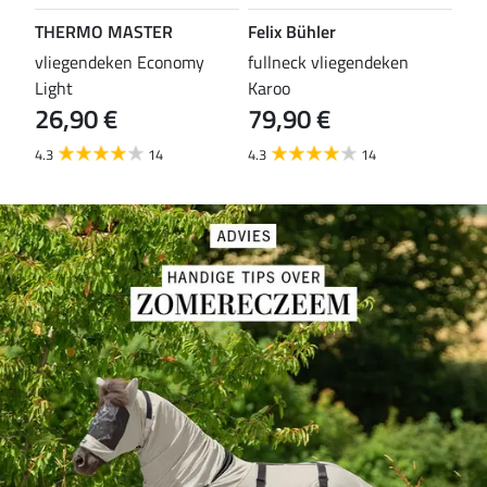
THERMO MASTER
Felix Bühler
TH
vliegendeken Economy
fullneck vliegendeken
vli
Light
Karoo
Wal
26,90 €
79,90 €
29
4.3
14
4.3
14
4.6