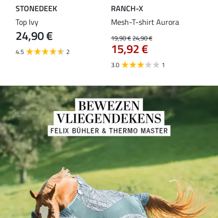
STONEDEEK
RANCH-X
ST
Top Ivy
Mesh-T-shirt Aurora
T-s
24,90 €
19,90 €
24,90 €
14,9
15,92 €
11
4.5
2
3.0
1
5.0