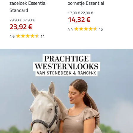
zadeldek Essential
oornetje Essential
Hoo
84
Standard
17,90 €
22,90 €
14,32 €
29,90 €
37,90 €
23,92 €
4.4
16
4.6
11